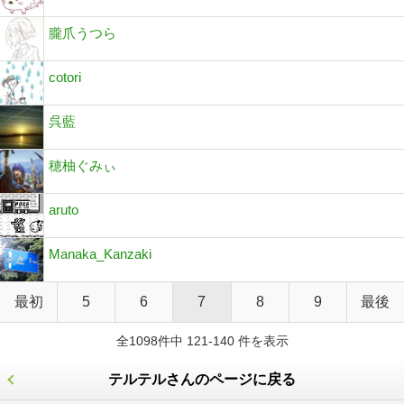
朧爪うつら
cotori
呉藍
穂柚ぐみぃ
aruto
Manaka_Kanzaki
最初
5
6
7
8
9
最後
全1098件中 121-140 件を表示
テルテルさんのページに戻る