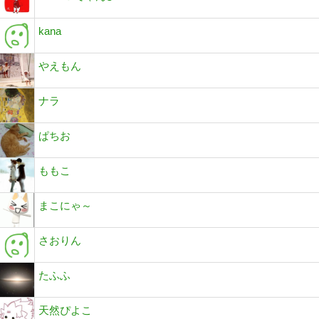
kana
やえもん
ナラ
ぱちお
ももこ
まこにゃ～
さおりん
たふふ
天然ぴよこ