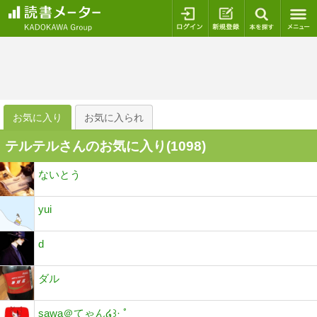
ログイン
新規登録
本を探
お気に入り
お気に入られ
テルテルさんのお気に入り(
1098
)
ないとう
yui
d
ダル
sawa＠てゃん໒꒱· ﾟ