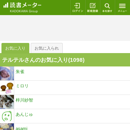
ログイン
新規登録
本を探
お気に入り
お気に入られ
テルテルさんのお気に入り(
1098
)
朱雀
ミロリ
梓川紗智
あんじゅ
asami