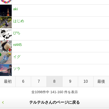
aki
はじめ
ぴち
ni445
イグ
ソラ
最初
6
7
8
9
10
最後
全1098件中 141-160 件を表示
テルテルさんのページに戻る