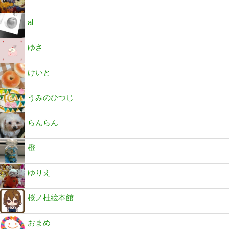
al
ゆさ
けいと
うみのひつじ
らんらん
橙
ゆりえ
桜ノ杜絵本館
おまめ