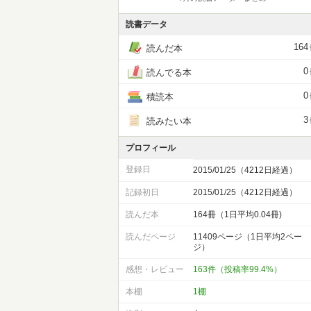
読書データ
164
読んだ本
0
読んでる本
0
積読本
3
読みたい本
プロフィール
登録日
2015/01/25（4212日経過）
記録初日
2015/01/25（4212日経過）
読んだ本
164冊（1日平均0.04冊)
読んだページ
11409ページ（1日平均2ペー
ジ）
感想・レビュー
163件（投稿率99.4%）
本棚
1棚