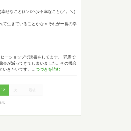
д<)幸せなこと(≧▽≦ヘ)♪不幸なこと(／。＼)
れて生きていることかな☺️それが一番の幸
ーヒーショップで読書をしてます。
群馬で
機会が減ってきてしまいました。その機会
ていきたいです。
12
次
最後
を表示