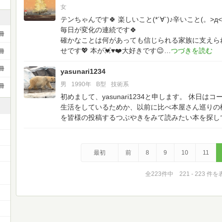
女
テンちゃんです🍀
楽しいこと(*´∀`)♪辛いこと(。>
毎日が変化の連続です🍀
冊
確かなことは何があっても信じられる家族に支えら
せです💖
本が💓♥️❤️大好きです😉
冊
冊
yasunari1234
男
1990年
B型
技術系
冊
初めまして、yasunari1234と申します。
休日はコ
生活をしているためか、以前に比べ本屋さん巡りの
を皆様の投稿するつぶやきをみて読みたい本を探し
最初
前
8
9
10
11
全223件中 221 - 223 件