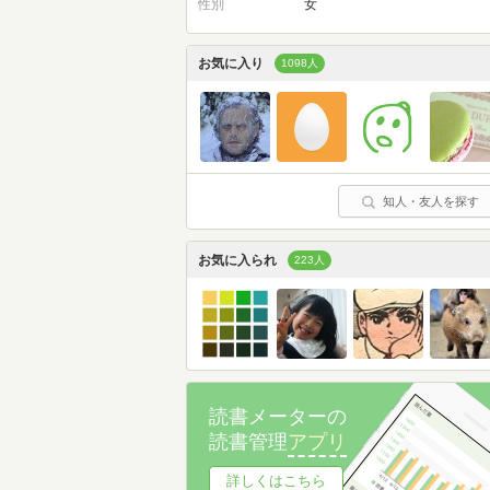
性別
女
お気に入り
1098人
知人・友人を探す
お気に入られ
223人
読書メーターの
読書管理
アプリ
詳しくはこちら