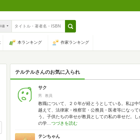
n和書
は
本ランキング
作家ランキング
テルテル
さんのお気に入られ
サク
223
男
教員
教職について、２０年が経とうとしている。私は中
越えて、法律家・検察官・公務員・医者等になって
う。子供たちの幸せが教員としての私の幸せだ。し
の学
テンちゃん