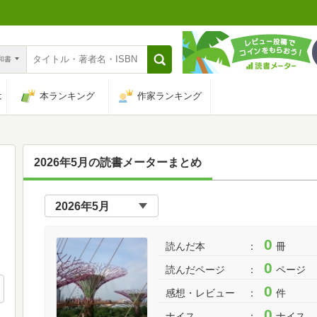
n和書
は
本ランキング
作家ランキング
2026年5月の読書メーターまとめ
0
読んだ本
冊
0
読んだページ
ページ
0
感想・レビュー
件
0
ナイス
ナイス