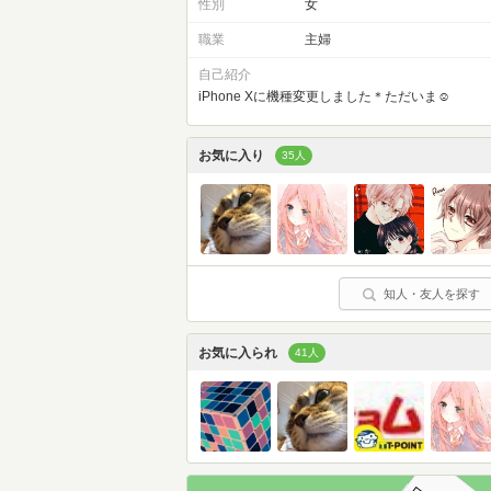
性別
女
職業
主婦
自己紹介
iPhone Xに機種変更しました＊ただいま☺︎
お気に入り
35人
知人・友人を探す
お気に入られ
41人