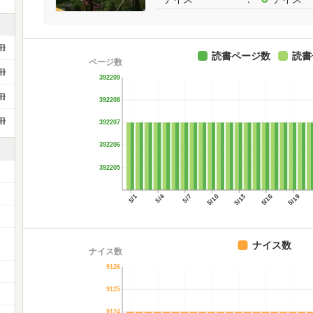
冊
読書ページ数
読書
ページ数
冊
392209
冊
392208
冊
392207
392206
392205
5/1
5/4
5/7
5/10
5/13
5/16
5/19
ー
ナイス数
ナイス数
9126
9125
9124