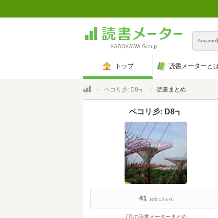
Amazo
トップ
読書メーターと
トップ
ペコリ彡: D8┓
読書まとめ
ペコリ彡: D8┓
41
お気に入られ
7月の読書メーターまとめ