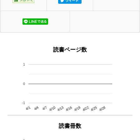
読書ページ数
1
0
-1
4/13
4/28
4/10
4/25
4/7
4/22
4/4
4/19
4/1
4/16
読書冊数