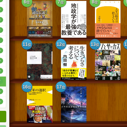
6
7
8
位
位
位
順
9
順
3
順
2
1
11
12
13
位
位
位
0
0
0
7
16
17
位
位
6
5
3