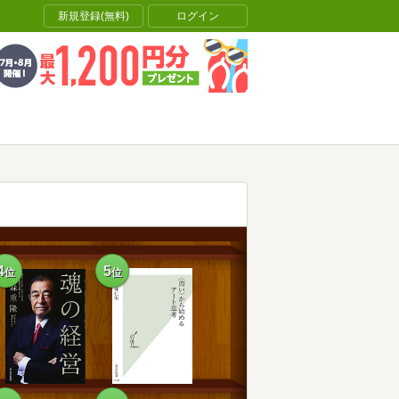
新規登録(無料)
ログイン
4
5
位
位