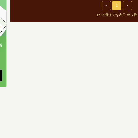
<
1
>
1〜20冊までを表示 全17冊
版
、