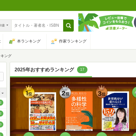
n和書
は
本ランキング
作家ランキング
ンキング
2025年おすすめランキング
17
1
2
3
順
位
位
位
順
2
順
2
順
0
順
9