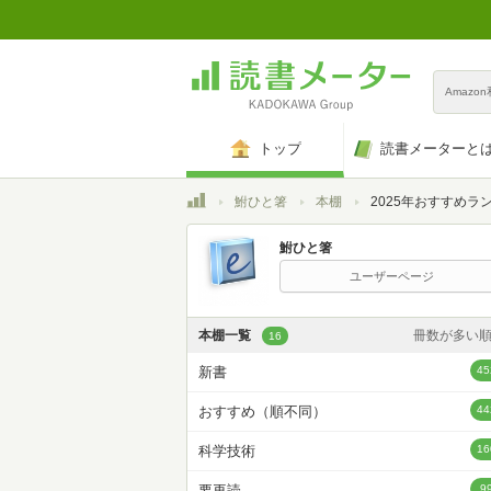
Amazo
トップ
読書メーターと
トップ
鮒ひと箸
本棚
2025年おすすめラ
鮒ひと箸
ユーザーページ
本棚一覧
冊数が多い
16
カスタム
新書
45
登録日時が新しい
おすすめ（順不同）
44
登録日時が古い
科学技術
16
名前昇
要再読
9