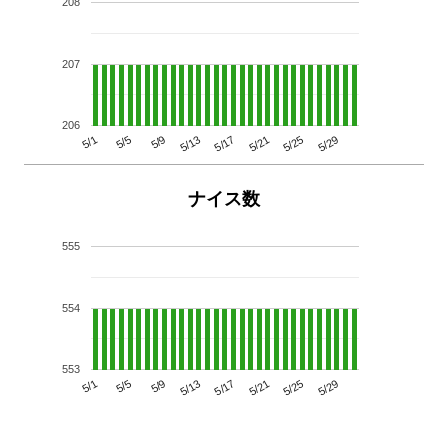
208
207
206
5/29
5/25
5/21
5/17
5/13
5/9
5/5
5/1
ナイス数
555
554
553
5/29
5/25
5/21
5/17
5/13
5/9
5/5
5/1