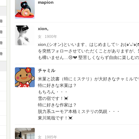
mapion
冊
xion,
冊
女
1900年
冊
xion,(シオン)といいます、はじめまして✨
お(๑′ᴗ
を突然フォローさせていただくことがありますが、
冊
も構いません…😢💔
堅苦しくならず自由に楽しむの
チャミル
米菓と読書（特にミステリ）が大好きなチャミルで
特に好きな米菓は？
もちろん・・・
雪の宿です！💓
特に好きな作家は？
ー
脱力系ユーモア本格ミステリの気鋭・・・
東川篤哉です！💓
女
1985年