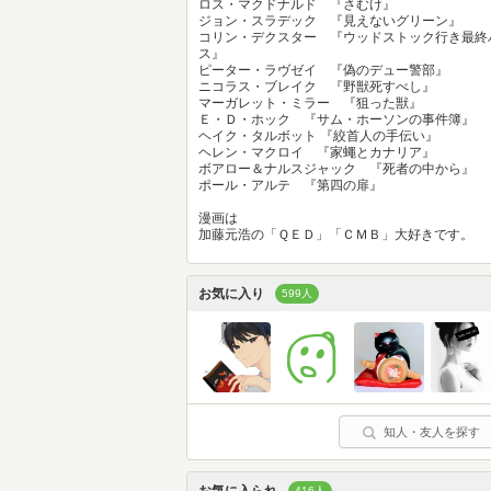
ロス・マクドナルド 『さむけ』
ジョン・スラデック 『見えないグリーン』
コリン・デクスター 『ウッドストック行き最終
ス』
ピーター・ラヴゼイ 『偽のデュー警部』
ニコラス・ブレイク 『野獣死すべし』
マーガレット・ミラー 『狙った獣』
Ｅ・Ｄ・ホック 『サム・ホーソンの事件簿』
ヘイク・タルボット 『絞首人の手伝い』
ヘレン・マクロイ 『家蠅とカナリア』
ボアロー＆ナルスジャック 『死者の中から』
ポール・アルテ 『第四の扉』
漫画は
加藤元浩の「ＱＥＤ」「ＣＭＢ」大好きです。
お気に入り
599人
知人・友人を探す
416人