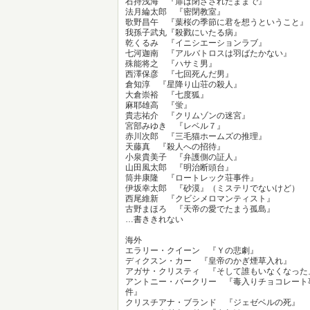
石持浅海 『扉は閉ざされたままで』
法月綸太郎 『密閉教室』
歌野昌午 『葉桜の季節に君を想うということ』
我孫子武丸『殺戮にいたる病』
乾くるみ 『イニシエーションラブ』
七河迦南 『アルバトロスは羽ばたかない』
殊能将之 『ハサミ男』
西澤保彦 『七回死んだ男』
倉知淳 『星降り山荘の殺人』
大倉崇裕 『七度狐』
麻耶雄高 『蛍』
貴志祐介 『クリムゾンの迷宮』
宮部みゆき 『レベル７』
赤川次郎 『三毛猫ホームズの推理』
天藤真 『殺人への招待』
小泉貴美子 『弁護側の証人』
山田風太郎 『明治断頭台』
筒井康隆 『ロートレック荘事件』
伊坂幸太郎 『砂漠』（ミステリでないけど）
西尾維新 『クビシメロマンティスト』
古野まほろ 『天帝の愛でたまう孤島』
…書ききれない
海外
エラリー・クイーン 『Ｙの悲劇』
ディクスン・カー 『皇帝のかぎ煙草入れ』
アガサ・クリスティ 『そして誰もいなくなった
アントニー・バークリー 『毒入りチョコレート
件』
クリスチアナ・ブランド 『ジェゼベルの死』