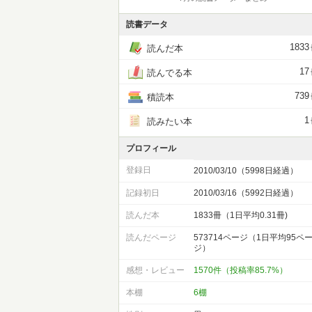
読書データ
1833
読んだ本
17
読んでる本
739
積読本
1
読みたい本
プロフィール
登録日
2010/03/10（5998日経過）
記録初日
2010/03/16（5992日経過）
読んだ本
1833冊（1日平均0.31冊)
読んだページ
573714ページ（1日平均95ペ
ジ）
感想・レビュー
1570件（投稿率85.7%）
本棚
6棚