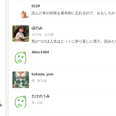
0129
読んだ本の内容を基本的に忘れるので、おもしろか
ほのみ
1972年
石川県
気がつけば人生はとっくに折り返しに突入。読みた
Akko1454
kokada_jnet
男
東京都
たけのうみ
』
男
O型
事