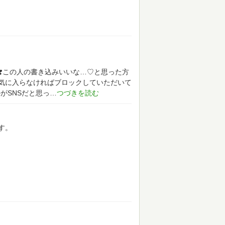
‵๑)❣️この人の書き込みいいな…♡と思った方
気に入らなければブロックしていただいて
がSNSだと思っ
す。