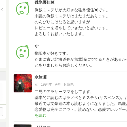
碓氷優佳💓
バ
倒叙ミステリが大好きな碓氷優佳💓です。
未読の倒叙ミステリはまだまだあります。
のんびりにはなると思いますが
レビューを増やしていきたいと思います。
よろしくお願いいたします。
か
翻訳本が好きです。
たまに古い北海道弁が無意識にでてるときがあるか
どありましたらお許しください。
水無瀬
女
1994年
A型
兵庫県
二児のアラサーママをしてます。
基本的に読むのはラノベとミステリ(サスペンス)。
最近では文豪達の本も読むようになりました。馬鹿
恋愛物は完全にアウト。読めない。恋愛アレルギー