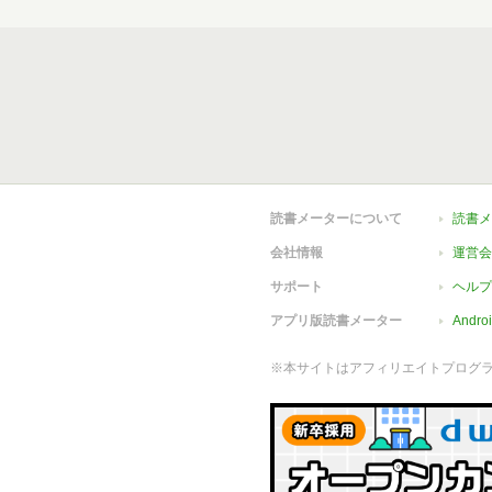
読書メーターについて
読書メ
会社情報
運営会
サポート
ヘルプ
アプリ版読書メーター
Andr
※本サイトはアフィリエイトプログ