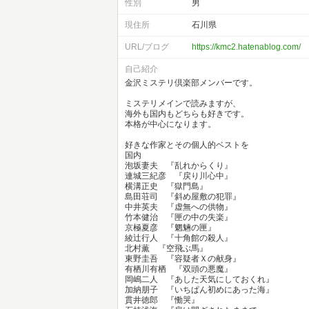
性別
男
現住所
石川県
URL/ブログ
https://kmc2.hatenablog.com/
自己紹介
金沢ミステリ倶楽部メンバーです。
ミステリメインで読みますが、
海外も国内もどちらも好きです。
本格が中心になります。
好きな作家とその個人的ベストを
国内
泡坂妻夫 『乱れからくり』
連城三紀彦 『戻り川心中』
横溝正史 『獄門島』
島田荘司 『斜め屋敷の犯罪』
中井英夫 『虚無への供物』
竹本健治 『匣の中の失楽』
京極夏彦 『魍魎の匣』
綾辻行人 『十角館の殺人』
北村薫 『空飛ぶ馬』
東野圭吾 『容疑者Ｘの献身』
有栖川有栖 『双頭の悪魔』
岡嶋二人 『あした天気にしておくれ』
加納朋子 『いちぱん初めにあった海』
貫井徳郎 『慟哭』