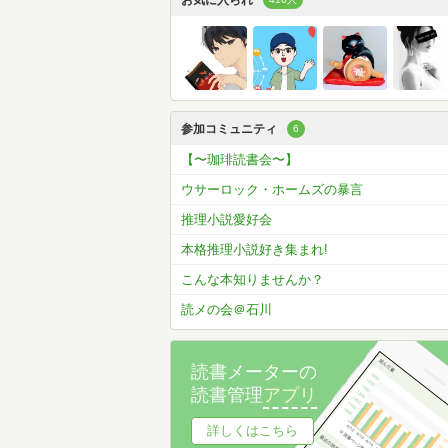
お気に入られ
参加コミュニティ
6
【〜珈琲読書会〜】
ウサーロック・ホームズの暴言
推理小説愛好会
本格推理小説好き集まれ!
こんな本知りませんか？
読メの会＠石川
読書メーターの
読書管理
アプリ
詳しくはこちら