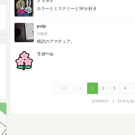
ノリスケ
ホラーとミステリーとSFが好き
pulp
大阪府
積読のアマチュア。
ラガール
最初
前
1
2
3
4
全599件中 1 - 20 件を表