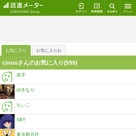
ログイン
新規登録
本を探
お気に入り
お気に入られ
cinosさんのお気に入り(
599
)
赤字
ゆきなり
ちぃこ
SBY
東京創元社