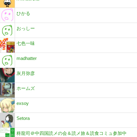
ひかる
おっしー
七色一味
madhatter
灰月弥彦
ホームズ
exsoy
Setora
柊龍司＠中四国読メの会＆読メ旅＆読食コミュ参加中