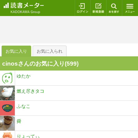
ログイン
新規登録
本を探
お気に入り
お気に入られ
cinosさんのお気に入り(
599
)
ゆたか
燃え尽きタコ
ふなこ
舜
りょってぃ