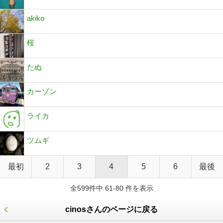
akiko
桜
たぬ
カーゾン
ライカ
ツムギ
最初
2
3
4
5
6
最後
全599件中 61-80 件を表示
cinosさんのページに戻る