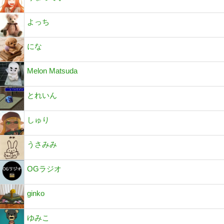
よっち
にな
Melon Matsuda
とれいん
しゅり
うさみみ
OGラジオ
ginko
ゆみこ