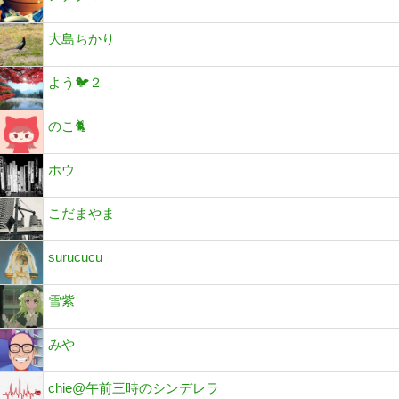
大島ちかり
よう🐦２
のこ🐈
ホウ
こだまやま
surucucu
雪紫
みや
chie@午前三時のシンデレラ