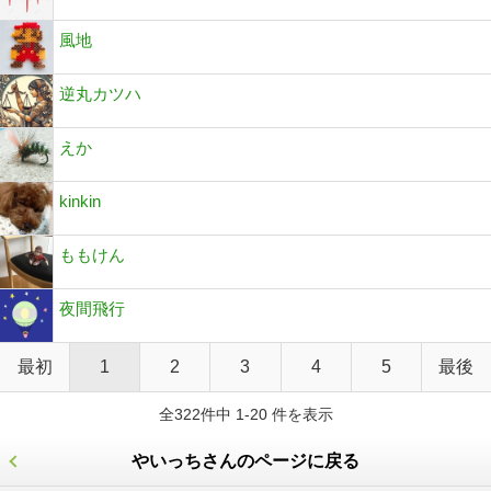
風地
逆丸カツハ
えか
kinkin
ももけん
夜間飛行
最初
1
2
3
4
5
最後
全322件中 1-20 件を表示
やいっちさんのページに戻る