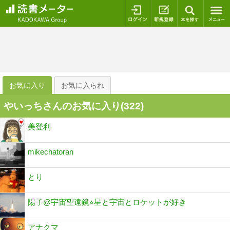
ログイン
新規登録
本を探
お気に入り
お気に入られ
やいっちさんのお気に入り(
322
)
美登利
mikechatoran
とり
陽子@宇宙望遠鏡⭐︎星と宇宙とロケットが好き
アナクマ