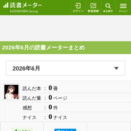
ログイン
新規登録
本を探
2026年6月の読書メーターまとめ
0
読んだ本
冊
0
読んだ量
ページ
0
感想
件
0
ナイス
ナイス