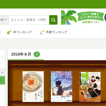
n和書
は
本ランキング
作家ランキング
2018年８月
8
順
順
順
順
順