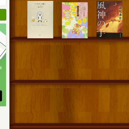
順
順
順
版
、