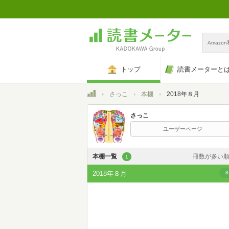
Amazo
トップ
読書メーターと
トップ
さっこ
本棚
2018年８月
さっこ
ユーザーページ
本棚一覧
冊数が多い
1
カスタム
2018年８月
8
登録日時が新しい
登録日時が古い
名前昇