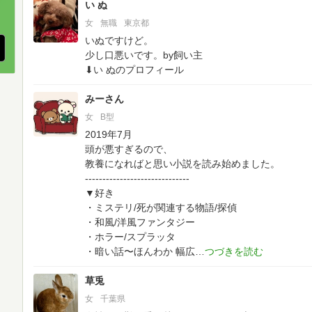
い ぬ
、
女
無職
東京都
いぬですけど。
少し口悪いです。by飼い主
⬇い ぬのプロフィール
みーさん
女
B型
2019年7月
頭が悪すぎるので、
教養になればと思い小説を読み始めました。
------------------------------
▼好き
・ミステリ/死が関連する物語/探偵
・和風/洋風ファンタジー
・ホラー/スプラッタ
・暗い話〜ほんわか 幅広
草兎
女
千葉県