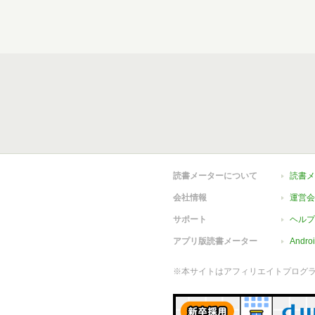
読書メーターについて
読書メ
会社情報
運営会
サポート
ヘルプ
アプリ版読書メーター
Andr
※本サイトはアフィリエイトプログ