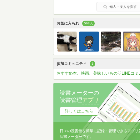
知人・友人を探す
お気に入られ
568人
参加コミュニティ
1
おすすめ本、映画
読書メーターの
読書管理
アプリ
詳しくはこちら
日々の読書量を簡単に記録・管理できるアプリ
読書メーターです。