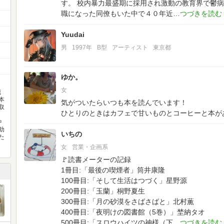
す。
校内暴力最盛期に採用され激動の教育界で鬱病
職になった同僚もいた中で４０年近
Yuudai
男
1997年
B型
アーティスト
東京都
ゆか。
女
職
本
気がついたらいつも本を読んでいます！
取
ひとりのときはカフェで甘いものとコーヒーと本が
中
助
いちの
た
女
営業・企画系
🚩読書メーターの記録
1冊目:「最後の喫煙者」筒井康隆
100冊目:「そして生活はつづく」星野源
200冊目:「玉蘭」桐野夏生
300冊目:「月の砂漠をさばさばと」北村薫
400冊目:「夜明けの図書館（5巻）」埜納タオ
500冊目:「スロウハイツの神様（下