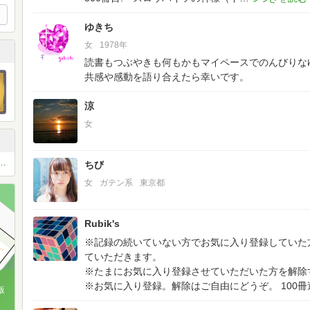
ゆきち
女
1978年
読書もつぶやきも何もかもマイペースでのんびりなゆき
共感や感動を語り合えたら幸いです。
涼
女
、美味しいもの♡LINEコミュ(^^♪
ちび
女
ガテン系
東京都
Rubik's
※記録の続いていない方でお気に入り登録していた
ていただきます。
※たまにお気に入り登録させていただいた方を解除
※お気に入り登録。解除はご自由にどうぞ。
100冊
版