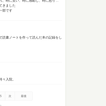
れ、時に笑い、時に感動し、時に怒り…
てきました
一部です
で読書ノートを作って読んだ本の記録をし
時々入院。
5
次
最後