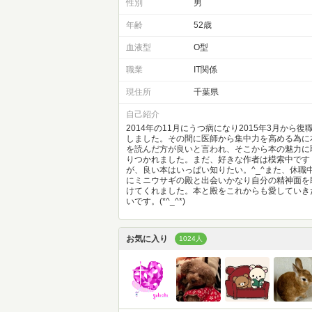
性別
男
年齢
52歳
血液型
O型
職業
IT関係
現住所
千葉県
自己紹介
2014年の11月にうつ病になり2015年3月から復
しました。その間に医師から集中力を高める為に
を読んだ方が良いと言われ、そこから本の魅力に
りつかれました。まだ、好きな作者は模索中です
が、良い本はいっぱい知りたい。^_^また、休職
にミニウサギの殿と出会いかなり自分の精神面を
けてくれました。本と殿をこれからも愛していき
いです。(*^_^*)
お気に入り
1024人