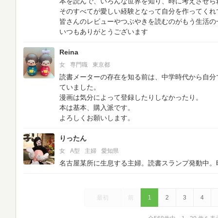
本を読んで、いろんな世界を知り、時に考えさせら
そのすべてが愛しい経験となって自分を作ってくれ
皆さんのレビューやつぶやきを読むのがもう生活の
いつもありがとうございます
Reina
女
専門職
東京都
読書メーターの存在を知る前は、中学時代から自分
ていました。
漫画は気分によって登録したりしなかったり。
本は基本、購入派です。
よろしくお願いします。
りったん
女
A型
主婦
愛知県
名古屋某所に生息する主婦。読書スランプ発動中。
最初
前
1
2
3
4