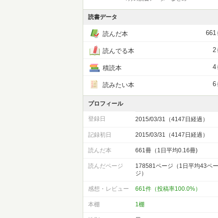
読書データ
661
読んだ本
2
読んでる本
4
積読本
6
読みたい本
プロフィール
登録日
2015/03/31（4147日経過）
記録初日
2015/03/31（4147日経過）
読んだ本
661冊（1日平均0.16冊)
読んだページ
178581ページ（1日平均43ペ
ジ）
感想・レビュー
661件（投稿率100.0%）
本棚
1棚