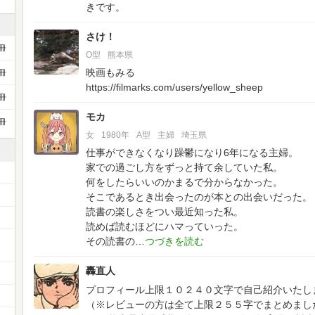
きです。
さけ！
冊
O型
熊本県
映画もみる
冊
https://filmarks.com/users/yellow_sheep
冊
モカ
冊
女
1980年
A型
主婦
埼玉県
仕事ができなくなり躁鬱になり6年になる主婦。
家での過ごし方をずっと持て余していた私。
何をしたらいいのかまるで分からなかった。
そこであるとき出会ったのが本との出会いだった。
読書の楽しさをつい最近知った私。
読めば読むほどにハマっていった。
ー
その読書の
轟直人
プロフィール上限１０２４０文字で自己紹介いたし
（※レビューの方は全て上限２５５字でまとめまし