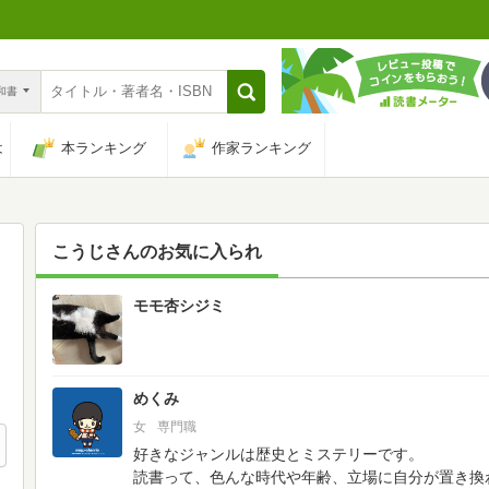
n和書
は
本ランキング
作家ランキング
こうじ
さんのお気に入られ
モモ杏シジミ
568
めくみ
女
専門職
好きなジャンルは歴史とミステリーです。
読書って、色んな時代や年齢、立場に自分が置き換