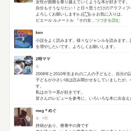
女性が困難を乗り越えていくような本が好きです。
自分もそうなりたい！と日々思うだけのアラフィフ
よろしくお願いしますo̖⸜((̵̵́ ̆͒͟˚̩̭ ̆͒)̵̵̀)⸝o̗
お気に入りは、
ピエール ルメートル 『その女
ken
小説をよく読みます。様々なジャンルを読みます。
を増やしたいです。よろしくお願いします。
2時ママ
女
2008年と2010年生まれの二人の子どもと、自分の
子どもが小さい頃は読み聞かせをしていましたが、
す。
私はホラー系が好きです。
皆さんのレビューを参考に、いろいろな本に出会え
meg＊めぐ
女
A型
持病があり、療養中の身です