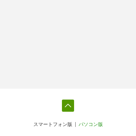
スマートフォン版
パソコン版