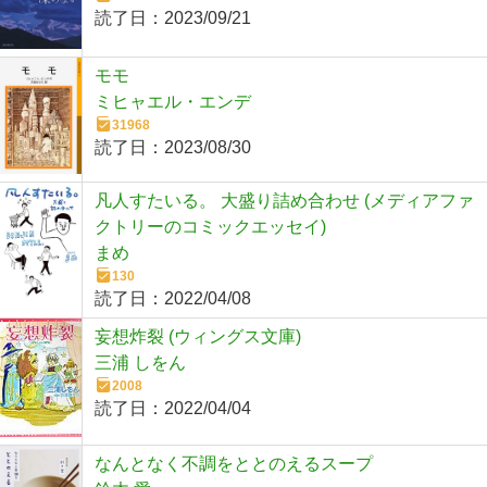
読了日：
2023/09/21
モモ
ミヒャエル・エンデ
31968
読了日：
2023/08/30
凡人すたいる。 大盛り詰め合わせ (メディアファ
クトリーのコミックエッセイ)
まめ
130
読了日：
2022/04/08
妄想炸裂 (ウィングス文庫)
三浦 しをん
2008
読了日：
2022/04/04
なんとなく不調をととのえるスープ