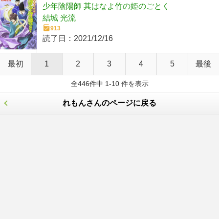
少年陰陽師 其はなよ竹の姫のごとく
結城 光流
913
読了日：
2021/12/16
最初
1
2
3
4
5
最後
全446件中 1-10 件を表示
れもんさんのページに戻る