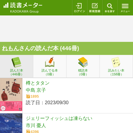
ログイン
新規登録
本を探
れもん
さんの読んだ本 (446冊)
読んだ本
読んでる本
積読本
読みたい本
（446冊）
（0冊）
（0冊）
（158冊）
樽とタタン
中島 京子
1895
読了日：
2023/09/30
ジェリーフィッシュは凍らない
市川 憂人
4396