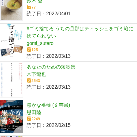
鈴木 愛
77
読了日：
2022/04/01
#ゴミ捨てろ うちの旦那はティッシュをゴミ箱に
捨てられない
gomi_sutero
125
読了日：
2022/03/13
あなたのための短歌集
木下龍也
2543
読了日：
2022/03/13
愚かな薔薇 (文芸書)
恩田陸
2249
読了日：
2022/02/15