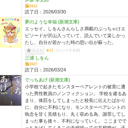
5612
読了日：
2026/03/30
夢のような幸福 (新潮文庫)
エッセイ。しをんさんらしさ満載のぶっちゃけエ
ピソードが沢山入っていて、読んでいて楽しかっ
たし、自分が若かった時の思い出が蘇った。
★12
コメントする(
0
)
ナイス
三浦 しをん
2627
読了日：
2026/03/24
でっちあげ (新潮文庫)
小学校で起きたモンスターペアレントの被害に遭
った男性教員のノンフィクション。 学校を慮るあ
まり、体罰をしてしまったと校長に伝えたばかり
に、自分に不利になり、モンスターペアレントの
執念を甘く見積もり、丸く収める為、謝罪してし
まった事も後々、不利になっていく。 ここまでで
っちあげしてくるこの夫婦揃っての妄想癖が、子