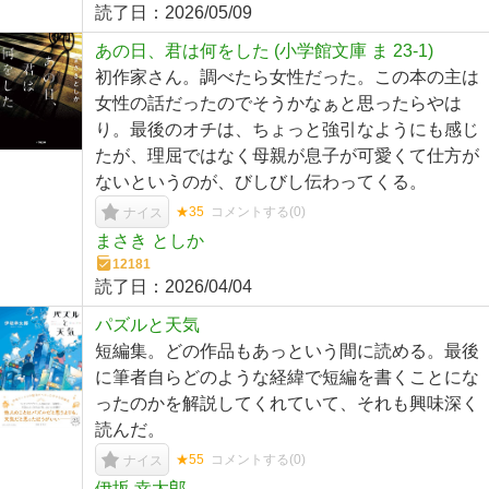
読了日：
2026/05/09
あの日、君は何をした (小学館文庫 ま 23-1)
初作家さん。調べたら女性だった。この本の主は
女性の話だったのでそうかなぁと思ったらやは
り。最後のオチは、ちょっと強引なようにも感じ
たが、理屈ではなく母親が息子が可愛くて仕方が
ないというのが、びしびし伝わってくる。
★35
コメントする(
0
)
ナイス
まさき としか
12181
読了日：
2026/04/04
パズルと天気
短編集。どの作品もあっという間に読める。最後
に筆者自らどのような経緯で短編を書くことにな
ったのかを解説してくれていて、それも興味深く
読んだ。
★55
コメントする(
0
)
ナイス
伊坂 幸太郎