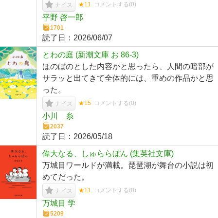
★11
コメントする(
0
)
ナイス
平野 啓一郎
1701
読了日：
2026/06/07
とわの庭 (新潮文庫 お 86-3)
ほのぼのとした内容かと思ったら、人間の暗部が
サラッと出てきて全体的には、重めの作品かと思
った。
★15
コメントする(
0
)
ナイス
小川 糸
2037
読了日：
2026/05/18
偉大なる、しゅららぼん (集英社文庫)
万城目ワールドが満載。琵琶湖が舞台の小説は初
めてだった。
★11
コメントする(
0
)
ナイス
万城目 学
5209