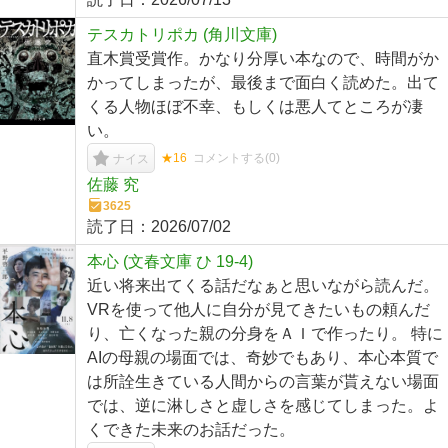
テスカトリポカ (角川文庫)
直木賞受賞作。かなり分厚い本なので、時間がか
かってしまったが、最後まで面白く読めた。出て
くる人物ほぼ不幸、もしくは悪人てところが凄
い。
★16
コメントする(
0
)
ナイス
佐藤 究
3625
読了日：
2026/07/02
本心 (文春文庫 ひ 19-4)
近い将来出てくる話だなぁと思いながら読んだ。
VRを使って他人に自分が見てきたいもの頼んだ
り、亡くなった親の分身をＡＩで作ったり。 特に
AIの母親の場面では、奇妙でもあり、本心本質で
は所詮生きている人間からの言葉が貰えない場面
では、逆に淋しさと虚しさを感じてしまった。よ
くできた未来のお話だった。