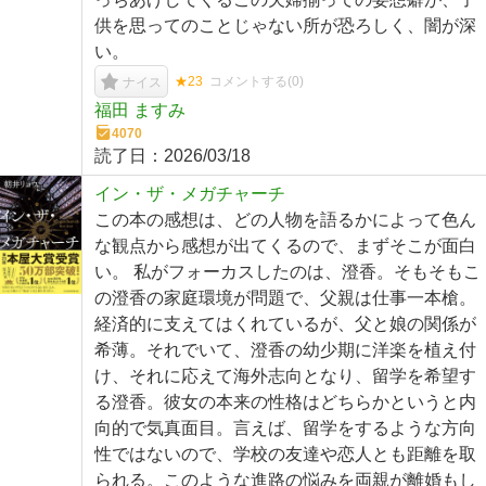
供を思ってのことじゃない所が恐ろしく、闇が深
い。
★23
コメントする(
0
)
ナイス
福田 ますみ
4070
読了日：
2026/03/18
イン・ザ・メガチャーチ
この本の感想は、どの人物を語るかによって色ん
な観点から感想が出てくるので、まずそこが面白
い。 私がフォーカスしたのは、澄香。そもそもこ
の澄香の家庭環境が問題で、父親は仕事一本槍。
経済的に支えてはくれているが、父と娘の関係が
希薄。それでいて、澄香の幼少期に洋楽を植え付
け、それに応えて海外志向となり、留学を希望す
る澄香。彼女の本来の性格はどちらかというと内
向的で気真面目。言えば、留学をするような方向
性ではないので、学校の友達や恋人とも距離を取
られる。このような進路の悩みを両親が離婚もし