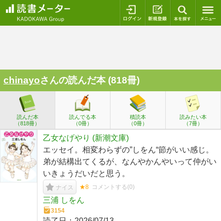
ログイン
新規登録
本を探
chinayo
さんの読んだ本 (818冊)
読んだ本
読んでる本
積読本
読みたい本
（818冊）
（0冊）
（0冊）
（7冊）
乙女なげやり (新潮文庫)
エッセイ。相変わらずの”しをん“節がいい感じ。
弟が結構出てくるが、なんやかんやいって仲がい
いきょうだいだと思う。
★8
コメントする(
0
)
ナイス
三浦 しをん
3154
読了日：
2026/07/13