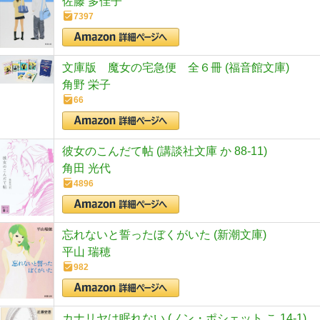
佐藤 多佳子
7397
文庫版 魔女の宅急便 全６冊 (福音館文庫)
角野 栄子
66
彼女のこんだて帖 (講談社文庫 か 88-11)
角田 光代
4896
忘れないと誓ったぼくがいた (新潮文庫)
平山 瑞穂
982
カナリヤは眠れない (ノン・ポシェット こ 14-1)