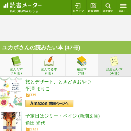
ログイン
新規登録
本を探
ユカボ
さんの読みたい本 (47冊)
読んだ本
読んでる本
積読本
読みたい本
（140冊）
（0冊）
（2冊）
（47冊）
旅とデザート、ときどきおやつ
平澤 まりこ
339
予定日はジミー・ペイジ (新潮文庫)
角田 光代
1323