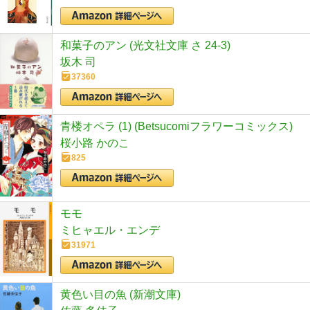
和菓子のアン (光文社文庫 さ 24-3)
坂木 司
37360
青楼オペラ (1) (Betsucomiフラワーコミックス)
桜小路 かのこ
825
モモ
ミヒャエル・エンデ
31971
黄色い目の魚 (新潮文庫)