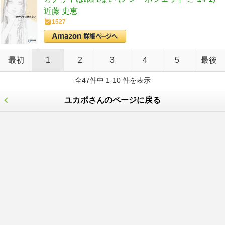
近藤 史恵
1527
最初
1
2
3
4
5
最後
全47件中 1-10 件を表示
ユカボさんのページに戻る