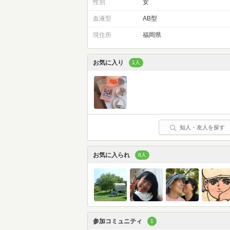
性別
女
血液型
AB型
現住所
福岡県
お気に入り
1人
知人・友人を探す
お気に入られ
8人
参加コミュニティ
1