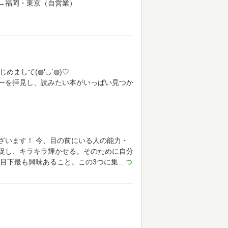
→福岡・東京（自営業）
じめまして(◍′◡‵◍)♡
ーを拝見し、読みたい本がいっぱい見つか
ざいます！
今、目の前にいる人の能力・
促し、キラキラ輝かせる。そのために自分
目下最も興味あること。この3つに集