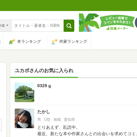
n和書
は
本ランキング
作家ランキング
ユカボ
さんのお気に入られ
0329 g
8
たかし
男
O型
無職
愛知県
とりあえず、乱読中。
最近、新たな本や作家さんとの出会いを求めてコミ