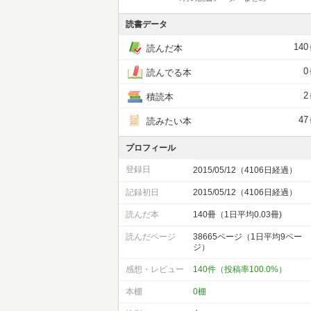
読書データ
140
読んだ本
0
読んでる本
2
積読本
47
読みたい本
プロフィール
登録日
2015/05/12（4106日経過）
記録初日
2015/05/12（4106日経過）
読んだ本
140冊（1日平均0.03冊)
読んだページ
38665ページ（1日平均9ペー
ジ）
感想・レビュー
140件（投稿率100.0%）
本棚
0棚