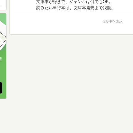
文庫本が好きで、ジャンルは何でもOK。
会（オフ会場所は福岡）
読みたい単行本は、文庫本発売まで我慢。
全8件を表示
版
、