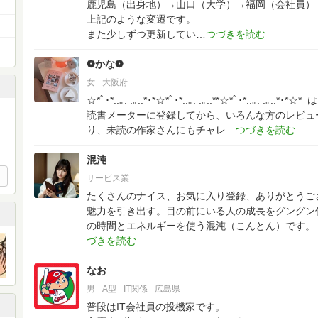
鹿児島（出身地）→山口（大学）→福岡（会社員）
上記のような変遷です。
また少しずつ更新してい
❁かな❁
女
大阪府
☆*ﾟ･*:.｡. .｡.:*･*☆*ﾟ･*:.｡. .｡.:**☆*ﾟ･*:.｡. .｡.:*･*☆*
は
読書メーターに登録してから、いろんな方のレビュ
り、未読の作家さんにもチャレ
混沌
サービス業
たくさんのナイス、お気に入り登録、ありがとうご
魅力を引き出す。目の前にいる人の成長をグングン
の時間とエネルギーを使う混沌（こんとん）です。
なお
男
A型
IT関係
広島県
普段はIT会社員の投機家です。