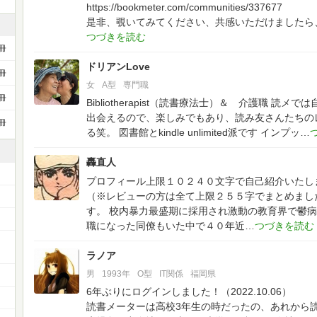
https://bookmeter.com/communities/337677
是非、覗いてみてください、共感いただけましたら
冊
ドリアンLove
冊
女
A型
専門職
冊
Bibliotherapist（読書療法士）＆ 介護職
読メでは
出会えるので、楽しみでもあり、読み友さんたちの
冊
る笑。
図書館とkindle unlimited派です
インプッ
轟直人
プロフィール上限１０２４０文字で自己紹介いたし
（※レビューの方は全て上限２５５字でまとめまし
す。
校内暴力最盛期に採用され激動の教育界で鬱病
職になった同僚もいた中で４０年近
ラノア
男
1993年
O型
IT関係
福岡県
6年ぶりにログインしました！（2022.10.06）
読書メーターは高校3年生の時だったの、あれから