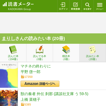
ログイン
新規登録
本を探
まりし
さんの読みたい本 (20冊)
読んだ本
読んでる本
積読本
読みたい本
（194冊）
（0冊）
（0冊）
（20冊）
マチネの終わりに
平野 啓一郎
17350
獣の奏者 外伝 刹那 (講談社文庫 う 59-5)
上橋 菜穂子
5385