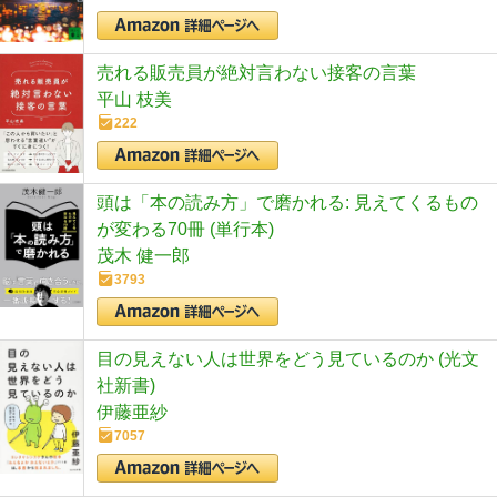
売れる販売員が絶対言わない接客の言葉
平山 枝美
222
頭は「本の読み方」で磨かれる: 見えてくるもの
が変わる70冊 (単行本)
茂木 健一郎
3793
目の見えない人は世界をどう見ているのか (光文
社新書)
伊藤亜紗
7057