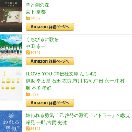
羊と鋼の森
宮下 奈都
34659
くちびるに歌を
中田 永一
10747
I LOVE YOU (祥伝社文庫 ん 1-42)
伊坂 幸太郎,石田 衣良,市川 拓司,中田 永一,中村
航,本多 孝好
5392
嫌われる勇気 自己啓発の源流「アドラー」の教え
岸見 一郎,古賀 史健
56141