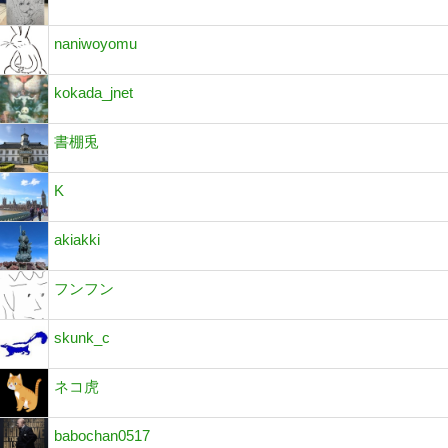
naniwoyomu
kokada_jnet
書棚兎
K
akiakki
フンフン
skunk_c
ネコ虎
babochan0517