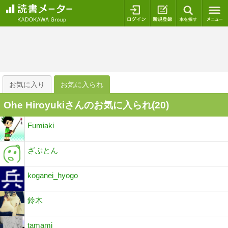
ログイン
新規登録
本を探
お気に入り
お気に入られ
Ohe Hiroyukiさんのお気に入られ(
20
)
Fumiaki
ざぶとん
koganei_hyogo
鈴木
tamami