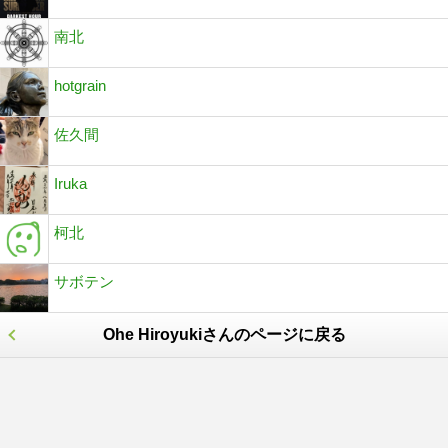
南北
hotgrain
佐久間
Iruka
柯北
サボテン
Ohe Hiroyukiさんのページに戻る