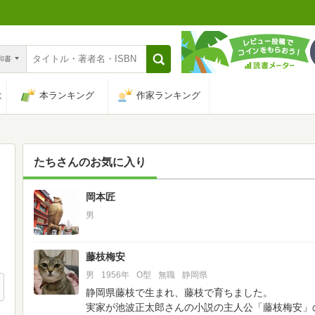
n和書
は
本ランキング
作家ランキング
たち
さんのお気に入り
岡本匠
257
男
藤枝梅安
男
1956年
O型
無職
静岡県
静岡県藤枝で生まれ、藤枝で育ちました。
実家が池波正太郎さんの小説の主人公「藤枝梅安」