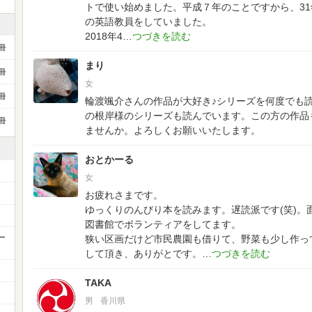
トで使い始めました。平成７年のことですから、3
の英語教員をしていました。
2018年4
冊
まり
冊
女
冊
輪渡颯介さんの作品が大好き♪シリーズを何度でも
の根岸様のシリーズも読んでいます。この方の作品
冊
ませんか。よろしくお願いいたします。
おとかーる
女
お疲れさまです。
ゆっくりのんびり本を読みます。遅読派です(笑)。
図書館でボランティアをしてます。
ー
狭い区画だけど市民農園も借りて、野菜も少し作っ
して頂き、ありがとです。
TAKA
男
香川県