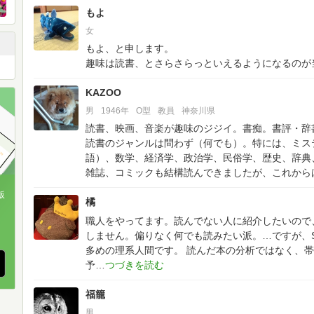
もよ
女
もよ、と申します。
趣味は読書、とさらさらっといえるようになるのが
KAZOO
男
1946年
O型
教員
神奈川県
読書、映画、音楽が趣味のジジイ。書痴。書評・辞
読書のジャンルは問わず（何でも）。特には、ミス
語）、数学、経済学、政治学、民俗学、歴史、辞典
雑誌、コミックも結構読んできましたが、これから
版
橘
職人をやってます。読んでない人に紹介したいので
、
しません。偏りなく何でも読みたい派。…ですが、
多めの理系人間です。
読んだ本の分析ではなく、帯
予
福籠
男