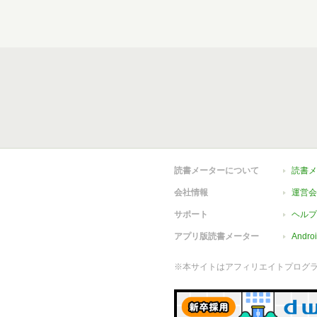
読書メーターについて
読書メ
会社情報
運営会
サポート
ヘルプ
アプリ版読書メーター
Andr
※本サイトはアフィリエイトプログ