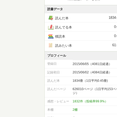
読書データ
1834
読んだ本
0
読んでる本
0
積読本
61
読みたい本
プロフィール
登録日
2015/06/05（4081日経過）
記録初日
2015/06/02（4084日経過）
読んだ本
1834冊（1日平均0.45冊)
読んだページ
626010ページ（1日平均153ペ
ジ）
感想・レビュー
1832件（投稿率99.9%）
本棚
2棚