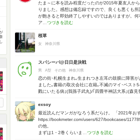
たま～に本を読み程度だったのが2015年夏友人か
りました。感想は備忘録ですので、良くも悪くも所
が飽きると即効終了しやすいのではありますが。何
ア
。
が
桜草
章
し
女
神奈川県
スパシーバ@日日是決戦
男
A型
その他
神奈川県
恋の街･札幌生まれ｡生まれつき左耳の鼓膜に障害
ました｡書籍の取次会社に在籍｡不滅のマイ･ベスト5-｢
戮にいたる病｣(我孫子武丸)/｢四畳半神話大系｣(森見
exsoy
最近読んだマンガがなろう系だらけ。
「2021年
https://bookmeter.com/users/627/bookcases/1177
の他。
まずは1・2巻くらいま