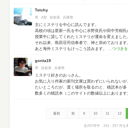
Tetchy
男
A型
技術系
兵庫県
主にミステリを中心に読んでます。
高校の頃は星新一氏を中心に水野良氏や田中芳樹氏
授業中に貸してくれたミステリが運命を変えました
それ以来、島田荘司信奉者で、神と崇めております
あと海外ミステリもけっこう読みます。
gonta19
男
技術系
兵庫県
ミステリ好きのおっさん。
お気に入り作家の新刊文庫は買わずにいられないが
たいところだが、置く場所を取るのと、積読本が多
数多くの積読本（このサイトの数値以上にあります
最初
前
9
10
11
12
全257件中 241 - 257 件