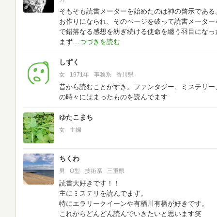
そもそも読書メーターを始めたのは神の啓示である
お作りになられ、そのページを破って読書メーター
で錯落なる感想を紡ぎ続ける使命を纏う羽目になっ
まず
しずく
女
1971年
事務系
香川県
昔から読むことがすき。ファンタジー、ミステリー
の時々にはまったものを読んでます
ゆたこまち
女
主婦
ちくわ
男
O型
技術系
三重県
読書大好きです！！
主にミステリを読んでます。
特にエラリークイーンや有栖川有栖が好きです。
これからどんどん読んでいきたいと思います笑