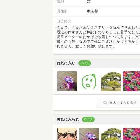
性別
女
現住所
東京都
自己紹介
今まで、さまざまなミステリーを読んできました
最近の作家さんと翻訳ものがちょっと苦手でした
読書メーターのおかげで改善しつつあります。文
書くのも苦手なので皆様にご迷惑おかけするかも
れません。宜しくお願い致します。
お気に入り
257人
知人・友人を探す
お気に入られ
270人