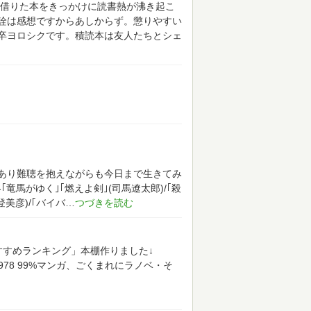
ら借りた本をきっかけに読書熱が沸き起こ
詮は感想ですからあしからず。懲りやすい
卒ヨロシクです。積読本は友人たちとシェ
があり難聴を抱えながらも今日まで生きてみ
竜馬がゆく｣｢燃えよ剣｣(司馬遼太郎)/｢殺
登美彦)/｢バイバ
おすすめランキング」本棚作りました↓
8978
99%マンガ、ごくまれにラノベ・そ