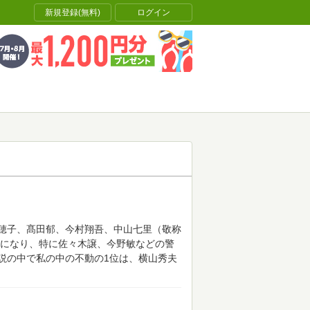
新規登録(無料)
ログイン
穂子、髙田郁、今村翔吾、中山七里（敬称
になり、特に佐々木譲、今野敏などの警
説の中で私の中の不動の1位は、横山秀夫