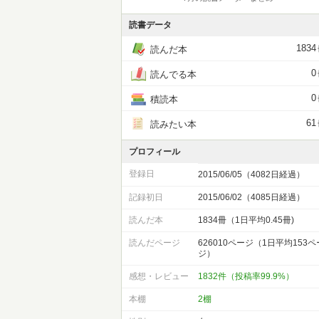
読書データ
1834
読んだ本
0
読んでる本
0
積読本
61
読みたい本
プロフィール
登録日
2015/06/05（4082日経過）
記録初日
2015/06/02（4085日経過）
読んだ本
1834冊（1日平均0.45冊)
読んだページ
626010ページ（1日平均153ペ
ジ）
感想・レビュー
1832件（投稿率99.9%）
本棚
2棚