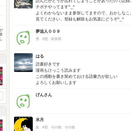
読んだかどうか忘れてしまうことがあったので記録
チボチやってます^_^
よくわからないまま参加してますので、おかしなこ
見てください。登録も解除もお気楽にどうぞ^_^
。
が
夢追人００９
章
し
男
A型
奈良県
はる
読書好きです
漫画もけっこう読みます
この感動を書き留めておける語彙力が欲しい
よろしくお願いします
げんさん
水月
女
A型
その他
その他