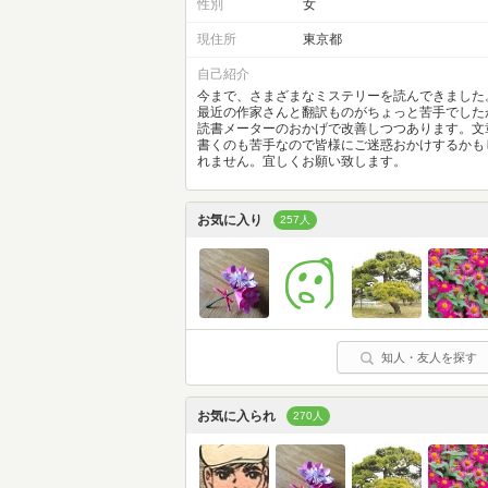
性別
女
現住所
東京都
自己紹介
今まで、さまざまなミステリーを読んできました
最近の作家さんと翻訳ものがちょっと苦手でした
読書メーターのおかげで改善しつつあります。文
書くのも苦手なので皆様にご迷惑おかけするかも
れません。宜しくお願い致します。
お気に入り
257人
知人・友人を探す
お気に入られ
270人