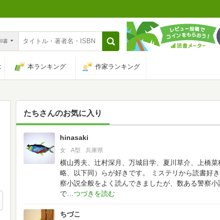
n和書
は
本ランキング
作家ランキング
たち
さんのお気に入り
hinasaki
257
女
A型
兵庫県
横山秀夫、辻村深月、万城目学、夏川草介、上橋菜
略、以下同）らが好きです。
ミステリから読書好き
察小説全般をよく読んできましたが、数ある警察小
で
ちづこ