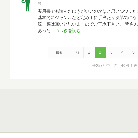
男
実用書でも読んだほうがいいのかなと思いつつ，た
基本的にジャンルなど定めずに手当たり次第気にな
統一感は無いと思いますのでご了承下さい。
皆さん
あった
最初
前
1
2
3
4
5
全257件中 21 - 40 件を