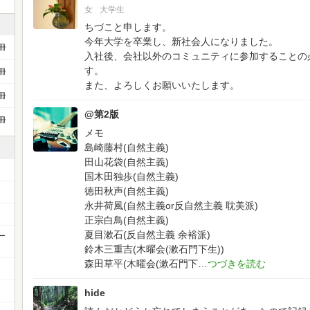
女
大学生
ちづこと申します。
今年大学を卒業し、新社会人になりました。
冊
入社後、会社以外のコミュニティに参加することの
す。
冊
また、よろしくお願いいたします。
冊
@第2版
冊
メモ
島崎藤村(自然主義)
田山花袋(自然主義)
国木田独歩(自然主義)
徳田秋声(自然主義)
永井荷風(自然主義or反自然主義 耽美派)
正宗白鳥(自然主義)
夏目漱石(反自然主義 余裕派)
ー
鈴木三重吉(木曜会(漱石門下生))
森田草平(木曜会(漱石門下
hide