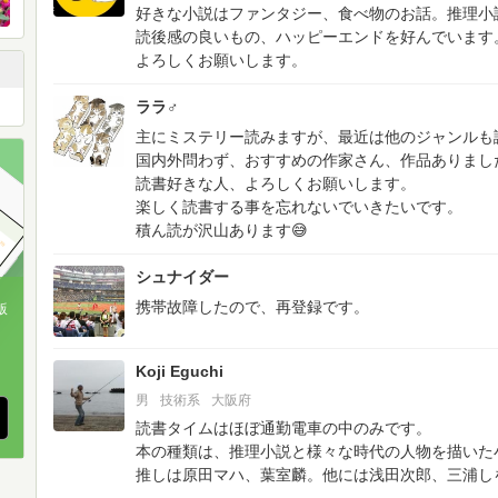
好きな小説はファンタジー、食べ物のお話。推理小
読後感の良いもの、ハッピーエンドを好んでいます
よろしくお願いします。
ララ♂
主にミステリー読みますが、最近は他のジャンルも
国内外問わず、おすすめの作家さん、作品ありまし
読書好きな人、よろしくお願いします。
楽しく読書する事を忘れないでいきたいです。
積ん読が沢山あります😅
シュナイダー
携帯故障したので、再登録です。
版
、
Koji Eguchi
男
技術系
大阪府
読書タイムはほぼ通勤電車の中のみです。
本の種類は、推理小説と様々な時代の人物を描いた
推しは原田マハ、葉室麟。他には浅田次郎、三浦し