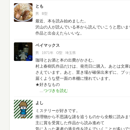
とも
男
B型
最近、本を読み始めました。
沢山の人が読んでいる本から読んでいこうと思いま
作品と出会えたらいいな。
ベイマックス
男
1971年
O型
埼玉県
珈琲とお酒と本の出費がかさむ。
村上春樹氏作品だけは、発売日に購入。あとは文庫
さえています。あと、置き場が確保出来ずに、ブッ
届くような壁一面の本棚に憧れています。
★好きなもの
よし
ミステリーが好きです。
推理物から不思議な謎を追うものから全般に読みま
主に賞を受賞した作品から読み進めて
気に入った著者の過去作を読んでいくことが多いで