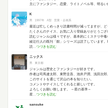
主にファンタジー、恋愛、ライトノベル等、明るい
K
男
1997年
A型
営業・企画系
最近は忙しくめっきり読書時間が減ってますが、ど
たくさんのナイス、お気に入り登録ありがとうござ
読むジャンルは様々ですが、基本的にミステリ中毒
綾辻行人の既刊「館」シリーズは読了しています。
読
ニックス
男
東京都
ジャンルは歴史とファンタジーが好きです。
作者は司馬遼太郎、東野圭吾、池井戸潤、浅田次郎
このサイトを通じて沢山の本を知りたい。
コメントやナイスしてくれると嬉しいです。
よろしくお願い致します。
～星の基準～
星
sansuke