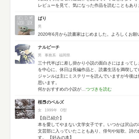
レビューを見て、気になった作品を読むこともあり
ばり
男
2020年6月から読書家はじめました。よろしくお願い
ナルピーチ
男
事務系
福岡県
三十代半ばに差し掛かり小説の面白さにはまってし
を中心に、休日は長編作品と、読書生活を満喫して
ジャンルは主にミステリーを読んでいますが今後は
思います。
何かおすすめの小説が
桜📕のベルズ
女
1999年
O型
【自己紹介】
本を愛してやまない文学女子です。いつかは沢山の
文芸部に入っていたこともあり、俳句や短歌、詩の
す。
【好みの本】