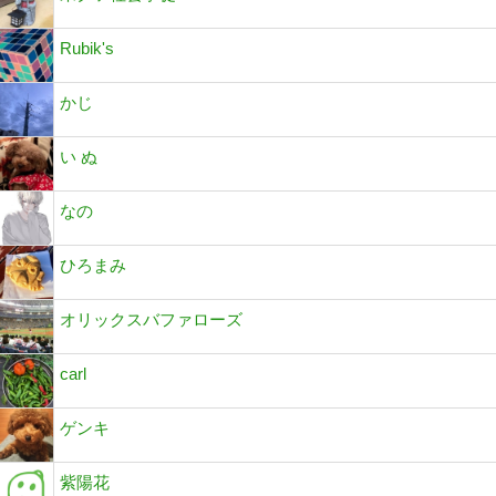
Rubik's
かじ
い ぬ
なの
ひろまみ
オリックスバファローズ
carl
ゲンキ
紫陽花