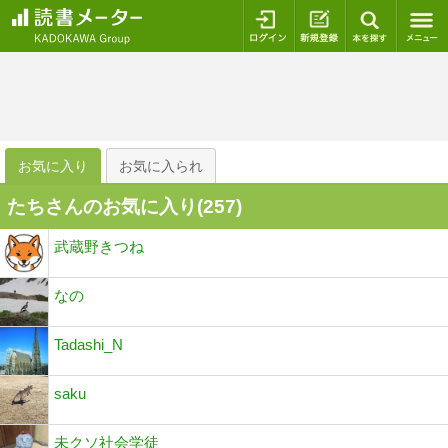
ログイン
新規登録
本を探
お気に入り
お気に入られ
たちさんのお気に入り(
257
)
武蔵野きつね
なの
Tadashi_N
saku
未クソ社会学徒