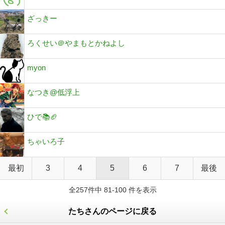
ざっきー
ろくせい＠やまもとかねよし
myon
なつき@低浮上
ひで📚🏈
ちゃいろ子
最初
3
4
5
6
7
最後
全257件中 81-100 件を表示
たちさんのページに戻る