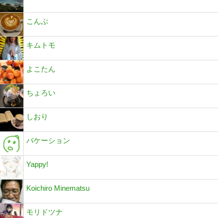
こんぶ
キムトモ
よこたん
ちょろい
しおり
バケーション
Yappy!
Koichiro Minematsu
モリドツナ