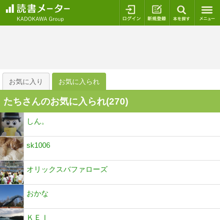
ログイン
新規登録
本を探
お気に入り
お気に入られ
たちさんのお気に入られ(
270
)
しん。
sk1006
オリックスバファローズ
おかな
ＫＥＩ