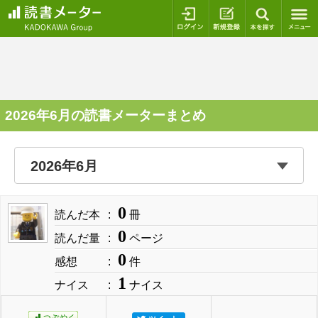
ログイン
新規登録
本を探
2026年6月の読書メーターまとめ
0
読んだ本
冊
0
読んだ量
ページ
0
感想
件
1
ナイス
ナイス