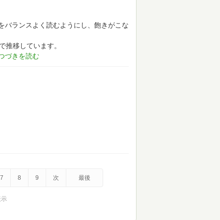
をバランスよく読むようにし、飽きがこな
いで推移しています。
7
8
9
次
最後
表示