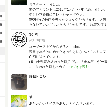
再スタートしました。
前のアカウントは2018年1月から4年半続けました
難しい本を前にプレッシャーダウン。
冊
900冊程の感想を失ったショックがあります。
返信
らないでいただけたらありがたいです。
読書習慣９
冊
冊
Э0!P!
A型
専門職
冊
ユーザー名を逆から見ると、idiot。
読書を本格的に始めたきっかけになったドストエフ
白痴に肖っています。
(５つ全部読み終わった時点では、「未成年」が一番
1 「失われた時を求めて
腰越ヒロシ
ー
碧
あたたかいナイスをありがとうございます。