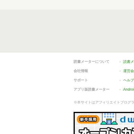
読書メーターについて
読書メ
会社情報
運営会
サポート
ヘルプ
アプリ版読書メーター
Andr
※本サイトはアフィリエイトプログ