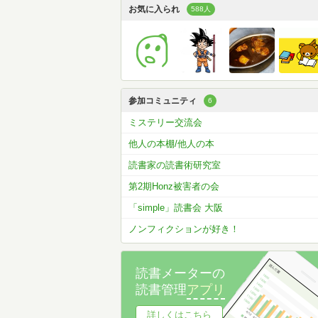
お気に入られ
588人
参加コミュニティ
6
ミステリー交流会
他人の本棚/他人の本
読書家の読書術研究室
第2期Honz被害者の会
「simple」読書会 大阪
ノンフィクションが好き！
読書メーターの
読書管理
アプリ
詳しくはこちら