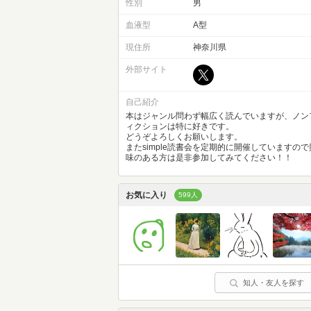
性別
男
血液型
A型
現住所
神奈川県
外部サイト
自己紹介
本はジャンル問わず幅広く読んでいますが、ノン
ィクションは特に好きです。
どうぞよろしくお願いします。
またsimple読書会を定期的に開催していますので
味のある方は是非参加してみてください！！
お気に入り
599人
知人・友人を探す