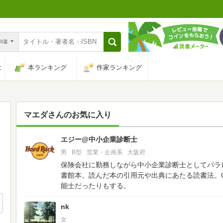
n和書
は
本ランキング
作家ランキング
マエダ
さんのお気に入り
エジー@中小企業診断士
599
男
B型
営業・企画系
大阪府
保険会社に勤務しながら中小企業診断士としてパラ
書館本。読んだ本の引用元や出典にあたる読書法。C
能士だったりもする。
nk
女