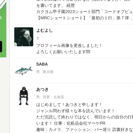
を書いてます。
経歴
カクヨム甲子園2023ショート部門「コードオブビ
【MRCショートショート】「最初の１行」第７弾
版
、
よむよし
女
プロフィール画像を更改しました！
よろしくお願いいたします💌
SABA
男
東京都
あつき
男
営業・企画系
はじめまして！あつきと申します！
ジャンル問わず様々な本を読んでいます！
ただ完読して終わりではなく、明日からの自分の行
います！
仕事：化粧品会社マーケPR
趣味：カメラ、ファッション、バー巡り
読書好きな