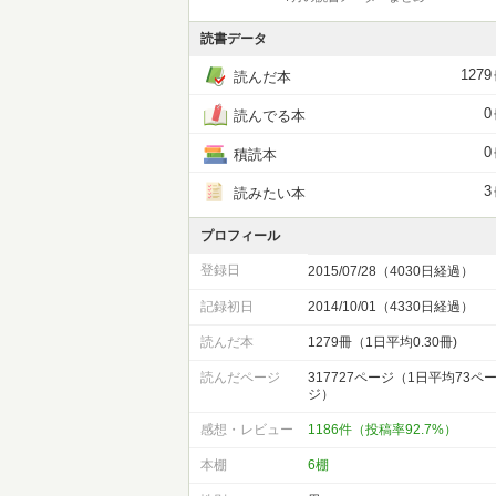
読書データ
1279
読んだ本
0
読んでる本
0
積読本
3
読みたい本
プロフィール
登録日
2015/07/28（4030日経過）
記録初日
2014/10/01（4330日経過）
読んだ本
1279冊（1日平均0.30冊)
読んだページ
317727ページ（1日平均73ペ
ジ）
感想・レビュー
1186件（投稿率92.7%）
本棚
6棚