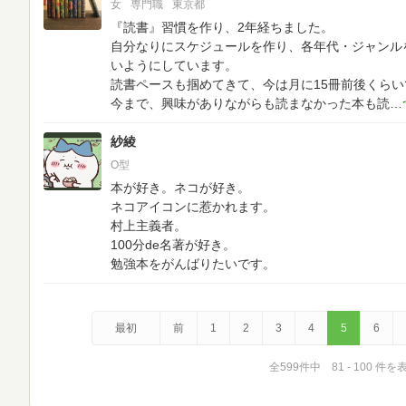
女
専門職
東京都
『読書』習慣を作り、2年経ちました。
自分なりにスケジュールを作り、各年代・ジャンル
いようにしています。
読書ペースも掴めてきて、今は月に15冊前後くら
今まで、興味がありながらも読まなかった本も読
紗綾
O型
本が好き。ネコが好き。
ネコアイコンに惹かれます。
村上主義者。
100分de名著が好き。
勉強本をがんばりたいです。
最初
前
1
2
3
4
5
6
全599件中 81 - 100 件を