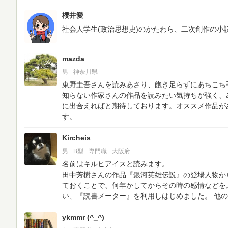
櫻井愛
社会人学生(政治思想史)のかたわら、二次創作の小
mazda
男
神奈川県
東野圭吾さんを読みあさり、飽き足らずにあちこち
知らない作家さんの作品を読みたい気持ちが強く、
に出合えればと期待しております。オススメ作品が
す。
Kircheis
男
B型
専門職
大阪府
名前はキルヒアイスと読みます。
田中芳樹さんの作品『銀河英雄伝説』の登場人物か
ておくことで、何年かしてからその時の感情などを
い、『読書メーター』を利用しはじめました。
他の
ykmmr (^_^)