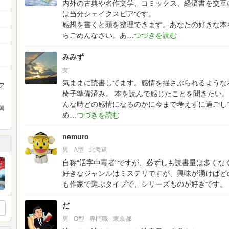
内外の古典や名作文学、コミックス、経済書を交互
は当分シェイクスピアです。
感想を書くと頭を整理できます。あなたの好きな本
らごめんなさい。あ
みみず
女
気ままに読書してます。感情を揺さぶられるような
フ
椅子準備済み。
本を読んで感じたことを聞きたい。
んな時どの感情になるのかに今まで考えずに過ごし
興
め
nemuro
男
A型
北海道
自称“活字中毒者”ですが、必ずしも読書量は多くな
好きなジャンルはミステリですが、興味が湧けばど
も作家で選ぶタイプで、シリーズものが好きです。
だ
男
O型
専門職
東京都