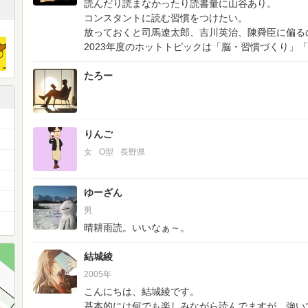
読んだり読まなかったり読書量に山谷あり。
コンスタントに読む習慣をつけたい。
放っておくと司馬遼太郎、吉川英治、陳舜臣に偏る
2023年度のホットトピックは「脳・習慣づくり」
たろー
りんご
女
O型
長野県
ゆーざん
男
晴耕雨読。いいなぁ～。
結城綾
2005年
こんにちは、結城綾です。
基本的には何でも楽しみながら読んでますが、強い