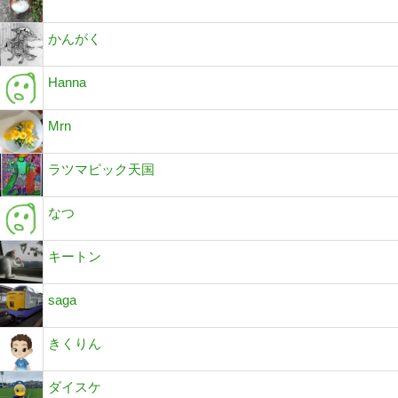
かんがく
Hanna
Mrn
ラツマピック天国
なつ
キートン
saga
きくりん
ダイスケ