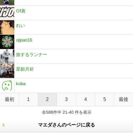
G❗️襄
れい
ojipan16
旅するランナー
星願月祈
koba
最初
1
2
3
4
5
最後
全588件中 21-40 件を表示
マエダさんのページに戻る