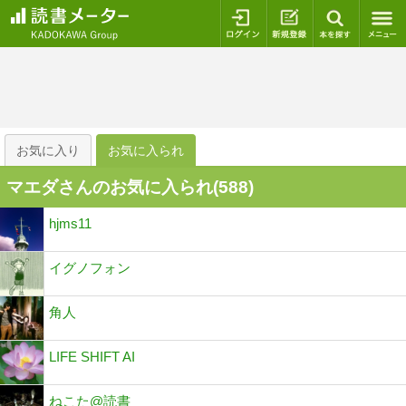
ログイン
新規登録
本を探
お気に入り
お気に入られ
マエダさんのお気に入られ(
588
)
hjms11
イグノフォン
角人
LIFE SHIFT AI
ねこた@読書