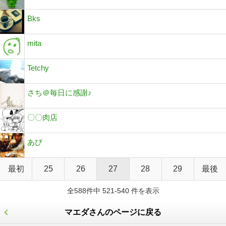
Bks
mita
Tetchy
さち＠毎日に感謝♪
〇〇肉店
あび
最初
25
26
27
28
29
最後
全588件中 521-540 件を表示
マエダさんのページに戻る