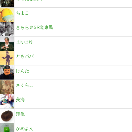
ちよこ
きらら＠SR道東民
まゆまゆ
ともパパ
けんた
さくらこ
美海
翔亀
かめよん