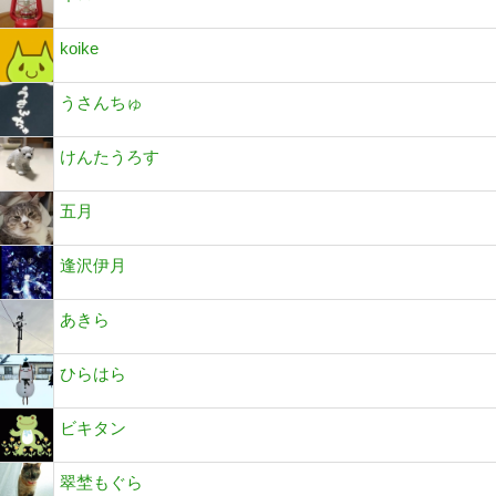
koike
うさんちゅ
けんたうろす
五月
逢沢伊月
あきら
ひらはら
ビキタン
翠埜もぐら