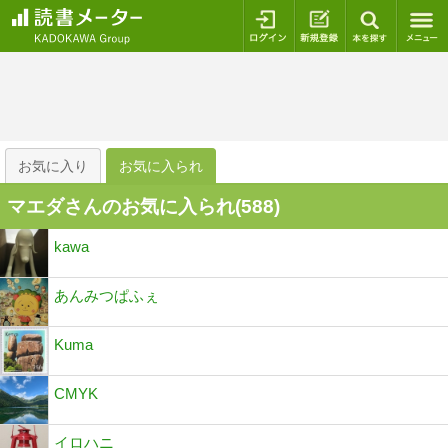
ログイン
新規登録
本を探
お気に入り
お気に入られ
マエダさんのお気に入られ(
588
)
kawa
あんみつぱふぇ
Kuma
CMYK
イロハニ