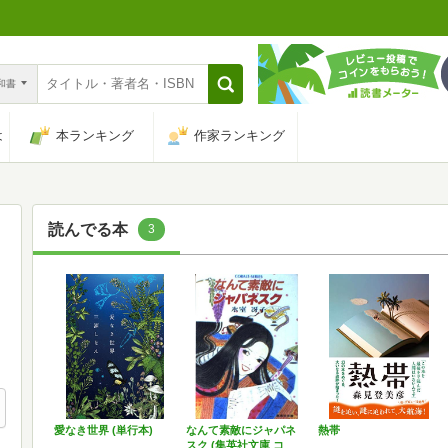
n和書
は
本ランキング
作家ランキング
読んでる本
3
愛なき世界 (単行本)
なんて素敵にジャパネ
熱帯
スク (集英社文庫 コ