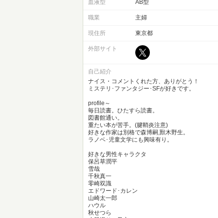
血液型
AB型
職業
主婦
現住所
東京都
外部サイト
自己紹介
ナイス・コメントくれた方、ありがとう！
ミステリ･ファンタジー･SFが好きです。
profile～
毎日読書。ひたすら読書。
図書館通い。
重たい本が苦手。(腱鞘炎注意)
好きな作家は別格で森博嗣,獸木野生。
ラノベ･児童文学にも興味有り。
好きな男性キャラクタ
保呂草潤平
雪哉
千秋真一
零崎双識
エドワード･カレン
山崎太一郎
ハウル
秋せつら