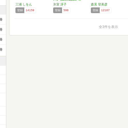
バ…
三浦 しをん
氷室 冴子
森見 登美彦
登録
14159
登録
598
登録
12167
冊
全3件を表示
冊
冊
冊
ー