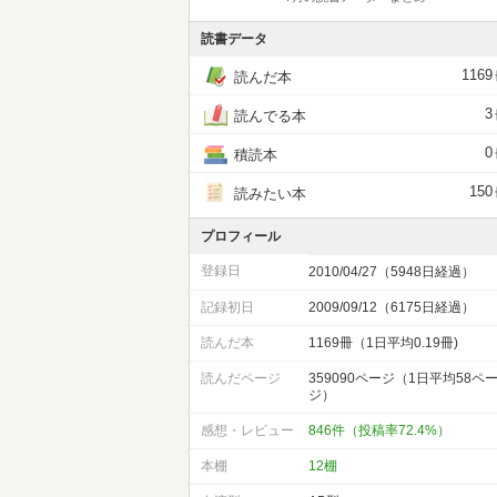
読書データ
1169
読んだ本
3
読んでる本
0
積読本
150
読みたい本
プロフィール
登録日
2010/04/27（5948日経過）
記録初日
2009/09/12（6175日経過）
読んだ本
1169冊（1日平均0.19冊)
読んだページ
359090ページ（1日平均58ペ
ジ）
感想・レビュー
846件（投稿率72.4%）
本棚
12棚