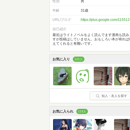
性別
男
年齢
31歳
URL/ブログ
https://plus.google.com/115
自己紹介
最近はライトノベルをよく読んでます漫画も読み
すが投稿はしていません。おもしろい本が有れば
えてくれると有難いです。
お気に入り
121人
知人・友人を探す
お気に入られ
113人