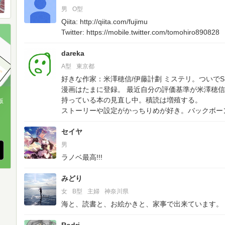
男
O型
Qiita: http://qiita.com/fujimu
Twitter: https://mobile.twitter.com/tomohiro890828
dareka
A型
東京都
好きな作家：米澤穂信/伊藤計劃
ミステリ。ついでS
漫画はたまに登録。
最近自分の評価基準が米澤穂信
持っている本の見直し中。積読は増殖する。
版
ストーリーや設定がかっちりめが好き。バックボー
、
セイヤ
男
ラノベ最高!!!
みどり
女
B型
主婦
神奈川県
海と、読書と、お絵かきと、家事で出来ています。