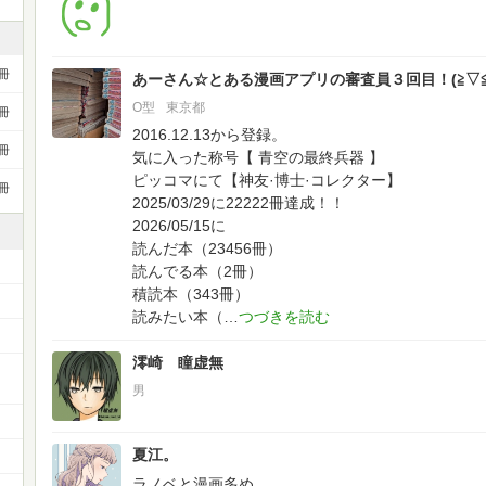
冊
あーさん☆とある漫画アプリの審査員３回目！(⁠≧⁠▽⁠≦⁠
O型
東京都
冊
2016.12.13から登録。
冊
気に入った称号【 青空の最終兵器 】
ピッコマにて【神友·博士·コレクター】
冊
2025/03/29に22222冊達成！！
2026/05/15に
読んだ本（23456冊）
読んでる本（2冊）
積読本（343冊）
読みたい本（
澪崎 瞳虚無
ー
男
夏江。
ラノベと漫画多め。