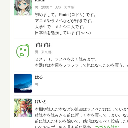
Rodri
男
2000年
A型
大学生
初めまして。Rodri (ロドリ) です。
アニメやラノベなどが好きです。
大学生で、メキシコ人です。
日本語を勉強しています(･ω･｡)
ずはずは
男
東京都
ミステリ、ラノベをよく読みます。
本選びは本屋をフラフラして気になったのを買う、
はる
男
けいと
本棚や読んだ本などの追加はラノベだけにしていま
積読本を読みきる前に新しく本を買ってしまい、なか
前に読んだものを除いて、感想はなるべく投稿した
いておらず、何ヶ月も前に発売