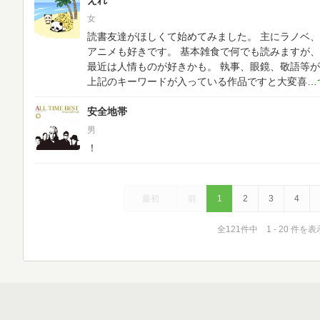
えれ
女
読書友達がほしくて始めてみました。
主にラノベ、
アニメも好きです。
基本雑食で何でも読みますが、
最近は人情ものが好きかも。
執事、眼鏡、敬語等が
上記のキーワードが入っている作品ですと大変喜
安全地帯
男
！
最初
前
1
2
3
4
全121件中 1 - 20 件を表