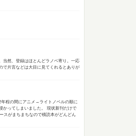
。当然、登録はほとんどラノベ寄り。一応
ので片言などは大目に見てくれるとありが
2年程の間にアニメ→ライトノベルの順に
浸かってしまいました。
現状新刊だけで
ペースがまちまちなので積読本がどんどん