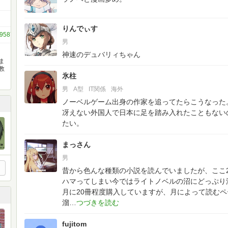
りんでぃす
512958706977259907
男
神速のデュバリィちゃん
ま
教
氷柱
男
A型
IT関係
海外
ノーベルゲーム出身の作家を追ってたらこうなった
冴えない外国人で日本に足を踏み入れたこともない
たい。
まっさん
男
昔から色んな種類の小説を読んでいましたが、ここ
ハマってしまい今ではライトノベルの沼にどっぷり
月に20冊程度購入していますが、月によって読む
溜
fujitom