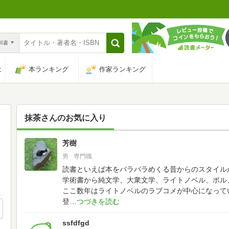
n和書
は
本ランキング
作家ランキング
抹茶
さんのお気に入り
芳樹
121
男
専門職
読書といえば本をパラパラめくる昔からのスタイル
学術書から純文学、大衆文学、ライトノベル、ポル
ここ数年はライトノベルのラブコメが中心になって
登
ssfdfgd