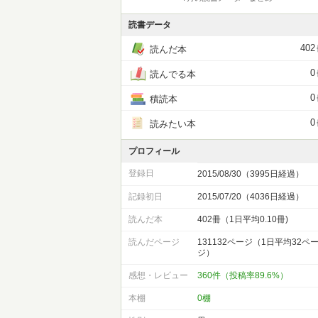
読書データ
402
読んだ本
0
読んでる本
0
積読本
0
読みたい本
プロフィール
登録日
2015/08/30（3995日経過）
記録初日
2015/07/20（4036日経過）
読んだ本
402冊（1日平均0.10冊)
読んだページ
131132ページ（1日平均32ペ
ジ）
感想・レビュー
360件（投稿率89.6%）
本棚
0棚