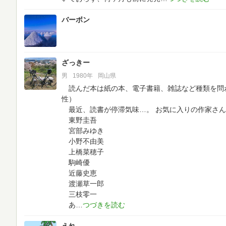
バーボン
ざっきー
男
1980年
岡山県
読んだ本は紙の本、電子書籍、雑誌など種類を問
性）
最近、読書が停滞気味…。
お気に入りの作家さん
東野圭吾
宮部みゆき
小野不由美
上橋菜穂子
駒崎優
近藤史恵
渡瀬草一郎
三枝零一
あ