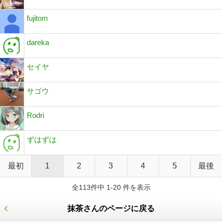
fujitom
dareka
セイヤ
サゴウ
Rodri
ずはずは
最初
1
2
3
4
5
最後
全113件中 1-20 件を表示
抹茶さんのページに戻る