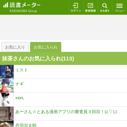
ログイン
新規登録
本を探
お気に入り
お気に入られ
抹茶さんのお気に入られ(
113
)
ミスト
ナギ
xion,
あーさん☆とある漫画アプリの審査員３回目！(⁠≧⁠▽⁠≦⁠)
丹羽宗太郎