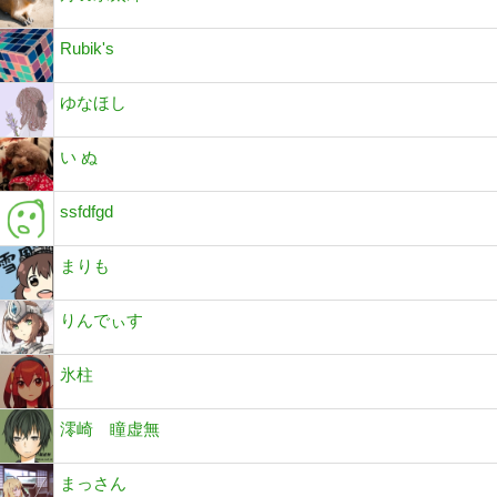
Rubik's
ゆなほし
い ぬ
ssfdfgd
まりも
りんでぃす
氷柱
澪崎 瞳虚無
まっさん