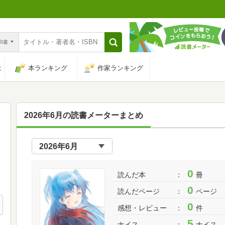
n和書
は
本ランキング
作家ランキング
2026年6月の読書メーターまとめ
0
読んだ本
冊
0
読んだページ
ページ
0
感想・レビュー
件
5
ナイス
ナイス