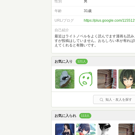
性別
男
年齢
31歳
URL/ブログ
https://plus.google.com/115
自己紹介
最近はライトノベルをよく読んでます漫画も読み
すが投稿はしていません。おもしろい本が有れば
えてくれると有難いです。
お気に入り
121人
知人・友人を探す
お気に入られ
113人