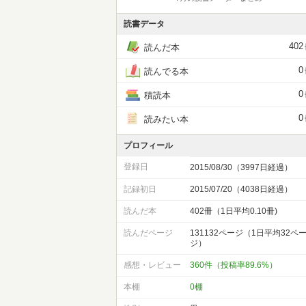
読書データ
402
読んだ本
0
読んでる本
0
積読本
0
読みたい本
プロフィール
登録日
2015/08/30（3997日経過）
記録初日
2015/07/20（4038日経過）
読んだ本
402冊（1日平均0.10冊)
読んだページ
131132ページ（1日平均32ペ
ジ）
感想・レビュー
360件（投稿率89.6%）
本棚
0棚