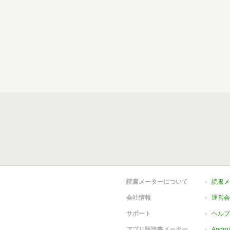
読書メーターについて
読書メ
会社情報
運営会
サポート
ヘルプ
アプリ版読書メーター
Andr