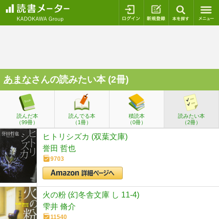
ログイン
新規登録
本を探
あまな
さんの読みたい本 (2冊)
読んだ本
読んでる本
積読本
読みたい本
（99冊）
（1冊）
（0冊）
（2冊）
ヒトリシズカ (双葉文庫)
誉田 哲也
9703
火の粉 (幻冬舎文庫 し 11-4)
雫井 脩介
11540