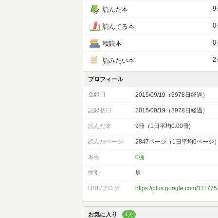
9
読んだ本
0
読んでる本
0
積読本
2
読みたい本
プロフィール
登録日
2015/09/19（3978日経過）
記録初日
2015/09/19（3978日経過）
読んだ本
9冊（1日平均0.00冊)
読んだページ
2847ページ（1日平均0ページ
本棚
0棚
性別
男
URL/ブログ
https://plus.google.com/111
お気に入り
1人