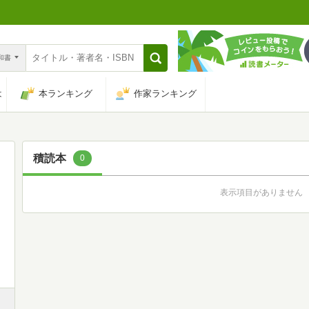
n和書
は
本ランキング
作家ランキング
積読本
0
表示項目がありません