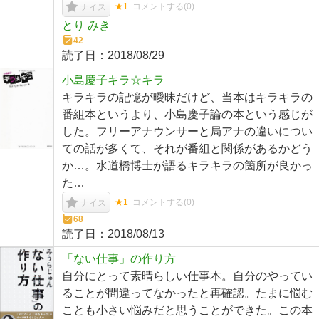
★1
コメントする(
0
)
ナイス
とり みき
42
読了日：
2018/08/29
小島慶子キラ☆キラ
キラキラの記憶が曖昧だけど、当本はキラキラの
番組本というより、小島慶子論の本という感じが
した。フリーアナウンサーと局アナの違いについ
ての話が多くて、それが番組と関係があるかどう
か…。水道橋博士が語るキラキラの箇所が良かっ
た…
★1
コメントする(
0
)
ナイス
68
読了日：
2018/08/13
「ない仕事」の作り方
自分にとって素晴らしい仕事本。自分のやってい
ることが間違ってなかったと再確認。たまに悩む
ことも小さい悩みだと思うことができた。この本