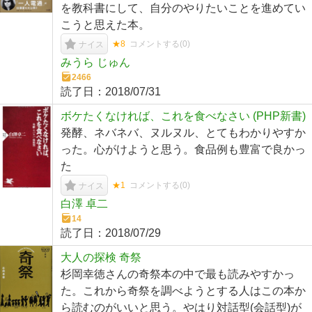
を教科書にして、自分のやりたいことを進めてい
こうと思えた本。
★8
コメントする(
0
)
ナイス
みうら じゅん
2466
読了日：
2018/07/31
ボケたくなければ、これを食べなさい (PHP新書)
発酵、ネバネバ、ヌルヌル、とてもわかりやすか
った。心がけようと思う。食品例も豊富で良かっ
た
★1
コメントする(
0
)
ナイス
白澤 卓二
14
読了日：
2018/07/29
大人の探検 奇祭
杉岡幸徳さんの奇祭本の中で最も読みやすかっ
た。これから奇祭を調べようとする人はこの本か
ら読むのがいいと思う。やはり対話型(会話型)が