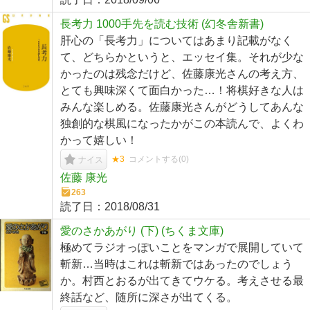
長考力 1000手先を読む技術 (幻冬舎新書)
肝心の「長考力」についてはあまり記載がなく
て、どちらかというと、エッセイ集。それが少な
かったのは残念だけど、佐藤康光さんの考え方、
とても興味深くて面白かった…！将棋好きな人は
みんな楽しめる。佐藤康光さんがどうしてあんな
独創的な棋風になったかがこの本読んで、よくわ
かって嬉しい！
★3
コメントする(
0
)
ナイス
佐藤 康光
263
読了日：
2018/08/31
愛のさかあがり (下) (ちくま文庫)
極めてラジオっぽいことをマンガで展開していて
斬新…当時はこれは斬新ではあったのでしょう
か。村西とおるが出てきてウケる。考えさせる最
終話など、随所に深さが出てくる。