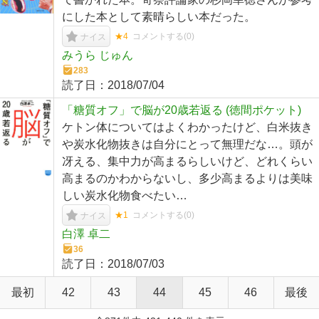
にした本として素晴らしい本だった。
★4
コメントする(
0
)
ナイス
みうら じゅん
283
読了日：
2018/07/04
「糖質オフ」で脳が20歳若返る (徳間ポケット)
ケトン体についてはよくわかったけど、白米抜き
や炭水化物抜きは自分にとって無理だな…。頭が
冴える、集中力が高まるらしいけど、どれくらい
高まるのかわからないし、多少高まるよりは美味
しい炭水化物食べたい…
★1
コメントする(
0
)
ナイス
白澤 卓二
36
読了日：
2018/07/03
最初
42
43
44
45
46
最後