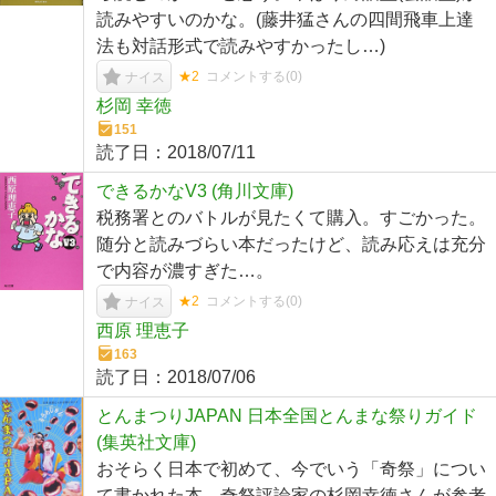
読みやすいのかな。(藤井猛さんの四間飛車上達
法も対話形式で読みやすかったし…)
★2
コメントする(
0
)
ナイス
杉岡 幸徳
151
読了日：
2018/07/11
できるかなV3 (角川文庫)
税務署とのバトルが見たくて購入。すごかった。
随分と読みづらい本だったけど、読み応えは充分
で内容が濃すぎた…。
★2
コメントする(
0
)
ナイス
西原 理恵子
163
読了日：
2018/07/06
とんまつりJAPAN 日本全国とんまな祭りガイド
(集英社文庫)
おそらく日本で初めて、今でいう「奇祭」につい
て書かれた本。奇祭評論家の杉岡幸徳さんが参考