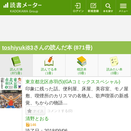
ログイン
新規登録
本を探
toshiyuki83
さんの読んだ本 (871冊)
読んだ本
読んでる本
積読本
読みたい本
（871冊）
（1冊）
（0冊）
（0冊）
東京都北区赤羽(5)(GAコミックススペシャル)
印象に残った話。便利屋、床屋、美容室、モノ屋
敷、喫煙所のカリスマの名物人、歌声喫茶の新感
覚、ちからの物語…
コメントする(
0
)
ナイス
清野とおる
146
読了日：
2018/09/06