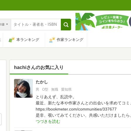
n和書
は
本ランキング
作家ランキング
hachi
さんのお気に入り
たかし
18
男
O型
無職
愛知県
とりあえず、乱読中。
最近、新たな本や作家さんとの出会いを求めてコミ
https://bookmeter.com/communities/337677
是非、覗いてみてください、共感いただけましたら