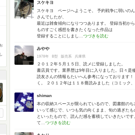
スケキヨ
スケキヨ ページへようこそ。
予約戦争に弱いのん
さんでしたが、
最近は雑食傾向になりつつあります。
登録当初から
ものすごく感想を書きたくなった作品は
登録することにしまし
お
みやや
し
1978年
B型
販売系
兵庫県
２０１２年５月１５日、読メに登録しました。
書店員です。業界歴は9年目に入りました。日々是
読友さんの情報もたいへん参考になっております！
く。
２０１２年は１１８冊読みました（コミック、
shiman
本の収納スペースが限られているので、図書館のち
いって感じで、いつも気の向くまま、旬の過ぎたも
といったもので、読んだ感を蓄積していきたいです
て