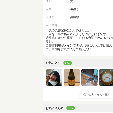
性別
女
職業
事務系
現住所
兵庫県
自己紹介
小説の読書記録にはじめました。
日常を丁寧に描かれたような作品が好きです。
読後感もかなり重要、心に残る台詞とかあるとな
良し。
図書館利用がメインですが、気に入った本は購入
て、本棚をお気に入りで揃えたい。
お気に入り
18人
知人・友人を探す
お気に入られ
21人