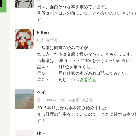
日々、面白そうな本を求めています。
普段はパソコンの前にいることが多いので、空いて
す。
kitten
B型
専門職
基本は図書館読みですが、
気に入った本は文庫で買いなおすこともあります。
価基準は、
星５・・・年1位を争うくらい面白い。
星４・・・月1位を争うくらい。
星３・・・同じ作家の本があれば読んでみたい
星２・・・同じ
ベイ
男
1994年
O型
事務系
東京都
2016年11月から本を読み始めました！
今は経理の仕事をしているので、それに関する本や
す！
ゆー