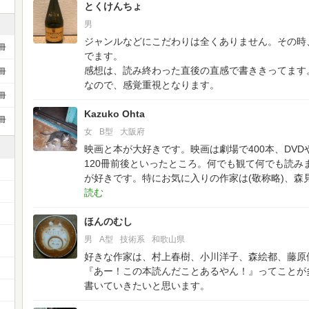
とくけんちょ
男
ジャンルなどにこだわりは全くありません。その時
冊
でます。
感想は、読み終わった直後の直感で書ききってます
冊
なので、感覚重視となります。
冊
Kazuko Ohta
冊
女
B型
大阪府
映画と本が大好きです。映画は劇場で400本、DVD
120冊前後といったところ。何でも観て何でも読み
が好きです。特にお気に入りの作家は(敬称略)、森
ほんのむし
男
A型
技術系
和歌山県
好きな作家は、村上春樹、小川洋子、森絵都、藤原
『あー！この本読んだことあるやん！』ってことが
書いていきたいと思います。