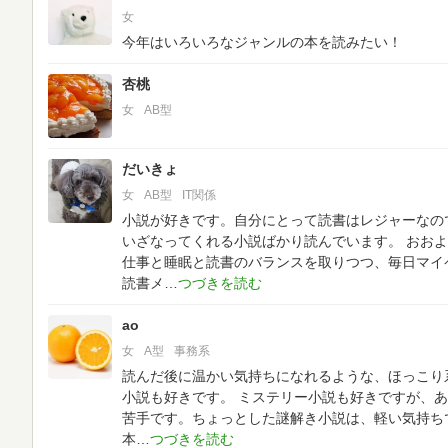
女
今年はいろいろなジャンルの本を読みたい！
杏桃
女
AB型
だいきょ
女
AB型
IT関係
小説が好きです。自分にとって読書はレジャーなの
いざなってくれる小説ばかり読んでいます。
おおよ
仕事と睡眠と読書のバランスを取りつつ、毎日マイ
読書メ
ao
女
A型
事務系
読んだ後に温かい気持ちになれるような、ほっこり
小説も好きです。
ミステリー小説も好きですが、あ
苦手です。ちょっとした謎解き小説は、軽い気持ち
本