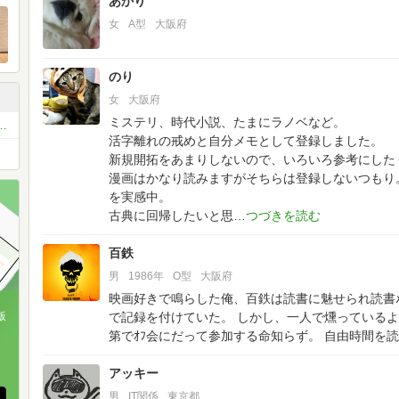
あかり
女
A型
大阪府
のり
女
大阪府
ミステリ、時代小説、たまにラノベなど。
お薦め本 ベスト11 or ベスト5
活字離れの戒めと自分メモとして登録しました。
新規開拓をあまりしないので、いろいろ参考にした
漫画はかなり読みますがそちらは登録しないつもり
を実感中。
古典に回帰したいと思
百鉄
男
1986年
O型
大阪府
映画好きで鳴らした俺、百鉄は読書に魅せられ読書ﾒ
で記録を付けていた。
しかし、一人で燻っているよ
版
第でｵﾌ会にだって参加する命知らず。
自由時間を読
、
アッキー
男
IT関係
東京都