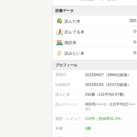
読書データ
293
読んだ本
0
読んでる本
0
積読本
0
読みたい本
プロフィール
登録日
2015/09/27（3968日経過）
記録初日
2015/01/01（4237日経過）
読んだ本
293冊（1日平均0.07冊)
読んだページ
96935ページ（1日平均22ペー
ジ）
感想・レビュー
153件（投稿率52.2%）
本棚
0棚