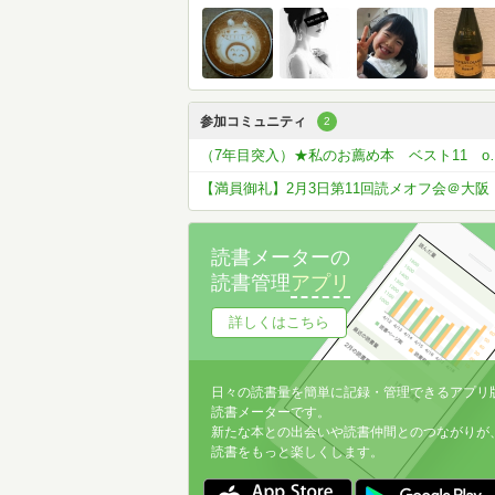
参加コミュニティ
2
（7年目突入）★私の
【満員御礼】2月3日第11回読メオフ会＠大阪
読書メーターの
読書管理
アプリ
詳しくはこちら
日々の読書量を簡単に記録・管理できるアプリ
読書メーターです。
新たな本との出会いや読書仲間とのつながりが
読書をもっと楽しくします。