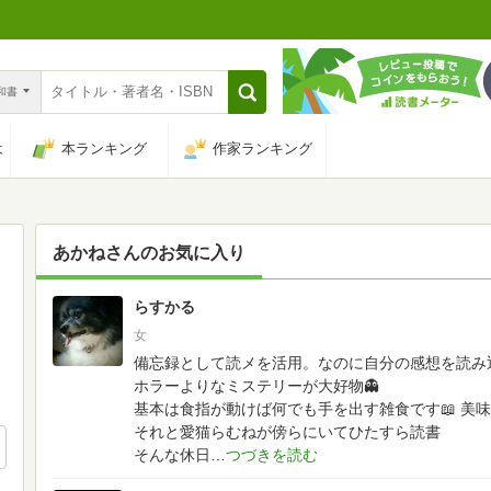
n和書
は
本ランキング
作家ランキング
あかね
さんのお気に入り
らすかる
34
女
備忘録として読メを活用。なのに自分の感想を読み
ホラーよりなミステリーが大好物👻
基本は食指が動けば何でも手を出す雑食です📖
美味
それと愛猫らむねが傍らにいてひたすら読書
そんな休日