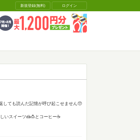
新規登録(無料)
ログイン
返しても読んだ記憶が呼び起こせません🥺
しいスイーツ🍰🍮とコーヒー☕️