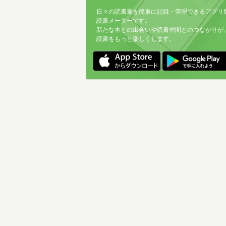
日々の読書量を簡単に記録・管理できるアプリ
読書メーターです。
新たな本との出会いや読書仲間とのつながりが
読書をもっと楽しくします。