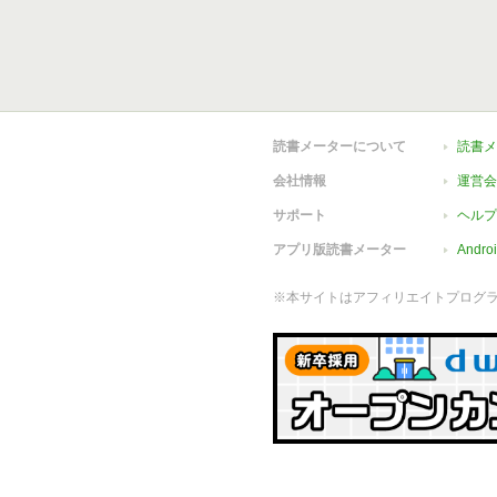
読書メーターについて
読書メ
会社情報
運営会
サポート
ヘルプ
アプリ版読書メーター
Andr
※本サイトはアフィリエイトプログ