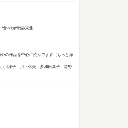
/食べ物/青森/東北
海外の作品を中心に読んでます（もっと海
小川洋子、川上弘美、多和田葉子、笙野