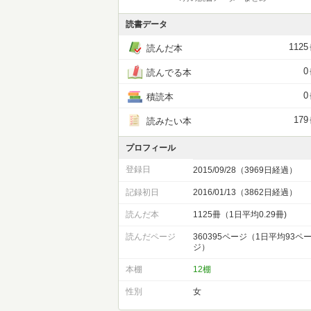
読書データ
1125
読んだ本
0
読んでる本
0
積読本
179
読みたい本
プロフィール
登録日
2015/09/28（3969日経過）
記録初日
2016/01/13（3862日経過）
読んだ本
1125冊（1日平均0.29冊)
読んだページ
360395ページ（1日平均93ペ
ジ）
本棚
12棚
性別
女