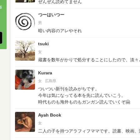
ぜんぜん読めてません
版
つーはいつー
、
男
暗い内容のアレやそれ
tsuki
女
蔵書を数年がかりで処分することにしたので、淡々
Kurara
女
広島県
ついつい新刊を読みがちです。
今年は気になってる本を先に読んでいこう。
時代ものも海外ものもガンガン読んでいくぞ🤗
Ayah Book
女
二人の子を持つアラフィフママです。読書、映画、