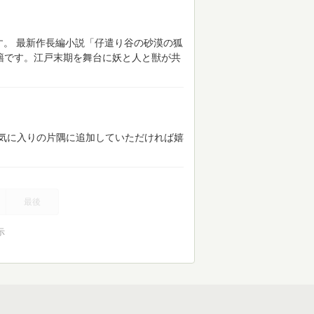
す。
最新作長編小説「仔遣り谷の砂漠の狐
書籍です。江戸末期を舞台に妖と人と獣が共
気に入りの片隅に追加していただければ嬉
最後
示