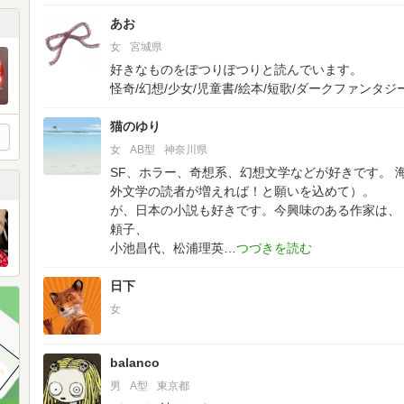
あお
女
宮城県
好きなものをぽつりぽつりと読んでいます。
怪奇/幻想/少女/児童書/絵本/短歌/ダークファンタジー
猫のゆり
女
AB型
神奈川県
SF、ホラー、奇想系、幻想文学などが好きです。
外文学の読者が増えれば！と願いを込めて）。
が、日本の小説も好きです。今興味のある作家は、
頼子、
小池昌代、松浦理英
日下
女
balanco
男
A型
東京都