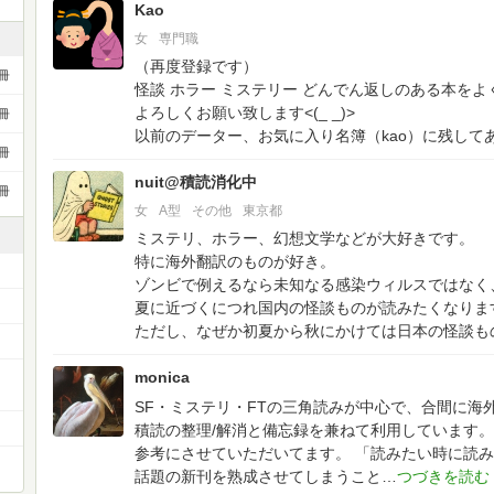
Kao
女
専門職
（再度登録です）
冊
怪談 ホラー ミステリー どんでん返しのある本をよ
よろしくお願い致します<(_ _)>
冊
以前のデーター、お気に入り名簿（kao）に残して
冊
nuit@積読消化中
冊
女
A型
その他
東京都
ミステリ、ホラー、幻想文学などが大好きです。
特に海外翻訳のものが好き。
ゾンビで例えるなら未知なる感染ウィルスではなく
夏に近づくにつれ国内の怪談ものが読みたくなりま
ただし、なぜか初夏から秋にかけては日本の怪談も
ー
monica
SF・ミステリ・FTの三角読みが中心で、合間に海
積読の整理/解消と備忘録を兼ねて利用しています
参考にさせていただいてます。
「読みたい時に読み
話題の新刊を熟成させてしまうこと