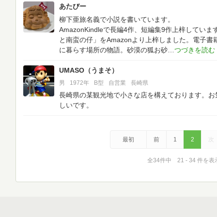
あたびー
柳下亜旅名義で小説を書いています。
AmazonKindleで長編4作、短編集9作上梓していま
と南蛮の仔」をAmazonより上梓しました。電子
に暮らす場所の物語。砂漠の狐お砂
UMASO（うまそ）
男
1972年
B型
自営業
長崎県
長崎県の某観光地で小さな店を構えております。お
しいです。
最初
前
1
2
次
全34件中 21 - 34 件を表