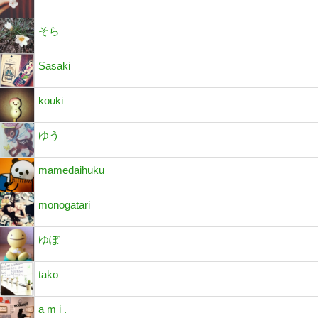
そら
Sasaki
kouki
ゆう
mamedaihuku
monogatari
ゆぽ
tako
a m i .