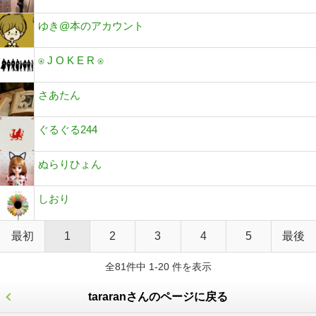
ゆき@本のアカウント
⍟ J O K E R ⍟
さあたん
ぐるぐる244
ぬらりひょん
しおり
最初
1
2
3
4
5
最後
全81件中 1-20 件を表示
tararanさんのページに戻る