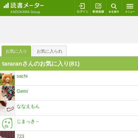
ログイン
新規登録
本を探
お気に入り
お気に入られ
tararanさんのお気に入り(
81
)
sachi
Gemi
ななえもん
じまっき－
723