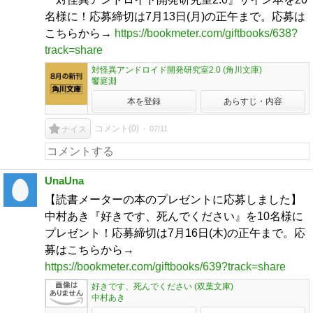
名様に！応募締切は7月13日(月)の正午まで。応募は
こちらから→
https://bookmeter.com/giftbooks/638?
track=share
対怪異アンドロイド開発研究室2.0 (角川文庫)
饗庭淵
本を登録
あらすじ・内容
コメント(
0
)
07/11
ナイス
UnaUna
【読書メーターの本のプレゼントに応募しました】
中村あき『好きです、死んでください』を10名様に
プレゼント！応募締切は7月16日(木)の正午まで。応
募はこちらから→
https://bookmeter.com/giftbooks/639?track=share
好きです、死んでください (双葉文庫)
中村あき