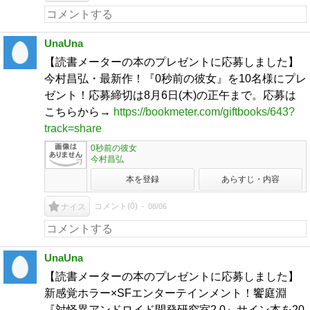
UnaUna
【読書メーターの本のプレゼントに応募しました】
今村昌弘・最新作！『0秒前の彼女』を10名様にプレ
ゼント！応募締切は8月6日(木)の正午まで。応募は
こちらから→
https://bookmeter.com/giftbooks/643?
track=share
0秒前の彼女
今村昌弘
本を登録
あらすじ・内容
コメント(
0
)
08/06
ナイス
UnaUna
【読書メーターの本のプレゼントに応募しました】
新感覚ホラー×SFエンターテインメント！饗庭淵
『対怪異アンドロイド開発研究室2.0』サイン本を20