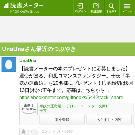
ログイン
新規登録
本を探
UnaUnaさん最近のつぶやき
UnaUna
【読書メーターの本のプレゼントに応募しました】
運命が巡る、和風ロマンスファンタジー。十夜『半
妖の運命婚』を20名様にプレゼント！応募締切は8月
13日(木)の正午まで。応募はこちらから→
https://bookmeter.com/giftbooks/644?track=share
半妖の運命婚 一 (1) (アース・スター文庫)
十夜
本を登録
あらすじ・内容
コメント(
0
)
08/08
ナイス