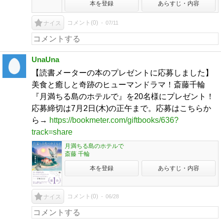
本を登録
あらすじ・内容
コメント(
0
)
07/11
ナイス
UnaUna
【読書メーターの本のプレゼントに応募しました】
美食と癒しと奇跡のヒューマンドラマ！斎藤千輪
『月満ちる島のホテルで』を20名様にプレゼント！
応募締切は7月2日(木)の正午まで。応募はこちらか
ら→
https://bookmeter.com/giftbooks/636?
track=share
月満ちる島のホテルで
斎藤 千輪
本を登録
あらすじ・内容
コメント(
0
)
06/28
ナイス