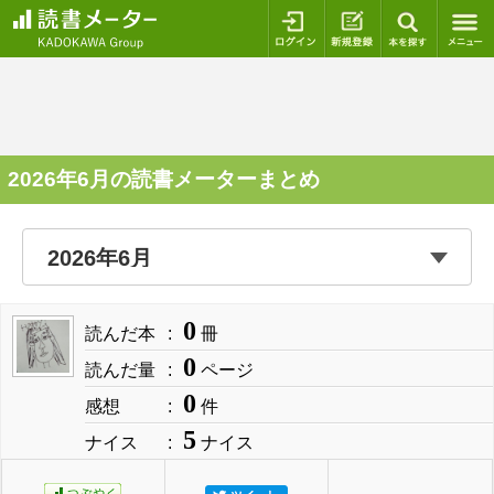
ログイン
新規登録
本を探
2026年6月の読書メーターまとめ
0
読んだ本
冊
0
読んだ量
ページ
0
感想
件
5
ナイス
ナイス