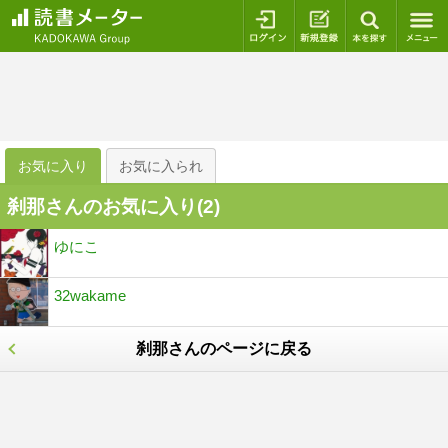
ログイン
新規登録
本を探
お気に入り
お気に入られ
刹那さんのお気に入り(
2
)
ゆにこ
32wakame
刹那さんのページに戻る