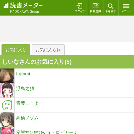
ログイン
新規登録
本を探
お気に入り
お気に入られ
しいなさんのお気に入り(
5
)
fujitami
浮島之独
青葉こーよー
高橋ノゾム
変態神(ｱｶﾏﾂ)with トロピカーナ