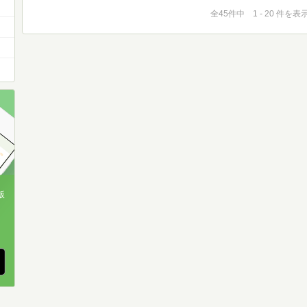
全45件中 1 - 20 件を表
版
、