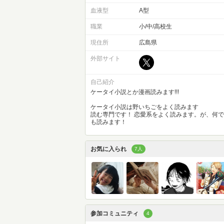
血液型
A型
職業
小/中/高校生
現住所
広島県
外部サイト
自己紹介
ケータイ小説とか漫画読みます!!!
ケータイ小説は野いちごをよく読みます
読む専門です！ 恋愛系をよく読みます。が、何で
も読みます！
お気に入られ
7人
参加コミュニティ
4