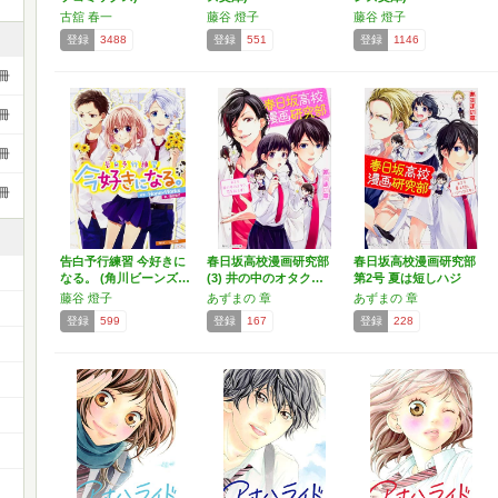
古舘 春一
藤谷 燈子
藤谷 燈子
登録
3488
登録
551
登録
1146
冊
冊
冊
冊
告白予行練習 今好きに
春日坂高校漫画研究部
春日坂高校漫画研究部
なる。 (角川ビーンズ…
(3) 井の中のオタク…
第2号 夏は短しハジ
ケ…
藤谷 燈子
あずまの 章
あずまの 章
登録
599
登録
167
登録
228
）