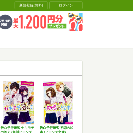
新規登録(無料)
ログイン
告白予行練習 ヤキモチ
告白予行練習 初恋の絵
の答え (角川ビーンズ…
本 (ビーンズ文庫)