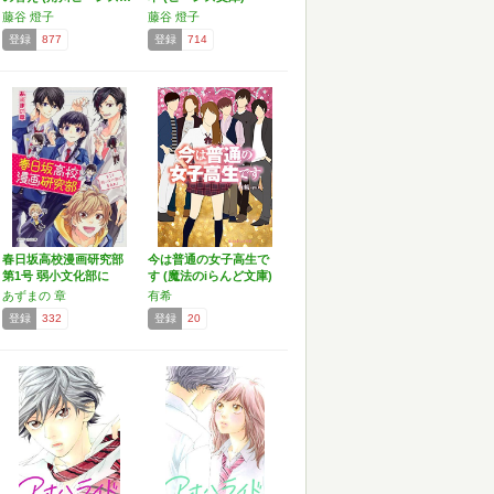
藤谷 燈子
藤谷 燈子
登録
877
登録
714
春日坂高校漫画研究部
今は普通の女子高生で
第1号 弱小文化部に
す (魔法のiらんど文庫)
幸…
あずまの 章
有希
登録
332
登録
20