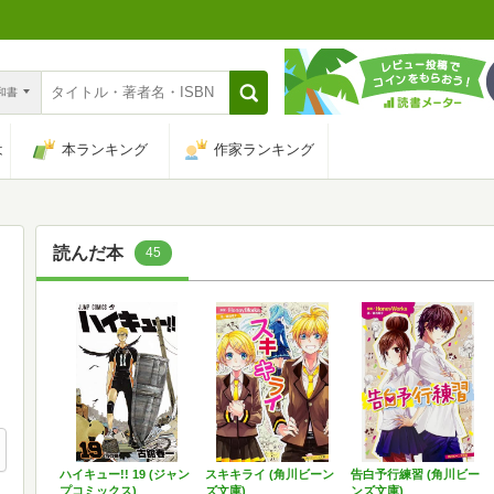
n和書
は
本ランキング
作家ランキング
読んだ本
45
ハイキュー!! 19 (ジャン
スキキライ (角川ビーン
告白予行練習 (角川ビー
プコミックス)
ズ文庫)
ンズ文庫)