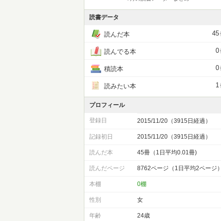
読書データ
45
読んだ本
0
読んでる本
0
積読本
1
読みたい本
プロフィール
登録日
2015/11/20（3915日経過）
記録初日
2015/11/20（3915日経過）
読んだ本
45冊（1日平均0.01冊)
読んだページ
8762ページ（1日平均2ページ
本棚
0棚
性別
女
年齢
24歳