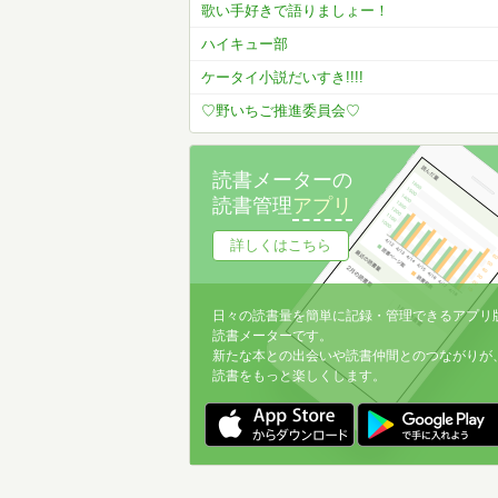
歌い手好きで語りましょー！
ハイキュー部
ケータイ小説だいすき!!!!
♡野いちご推進委員会♡
読書メーターの
読書管理
アプリ
詳しくはこちら
日々の読書量を簡単に記録・管理できるアプリ
読書メーターです。
新たな本との出会いや読書仲間とのつながりが
読書をもっと楽しくします。