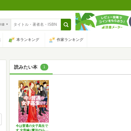
n和書
は
本ランキング
作家ランキング
読みたい本
1
今は普通の女子高生で
す 女帝編 (魔法のiら…