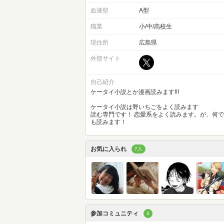
血液型
A型
職業
小/中/高校生
現住所
広島県
外部サイト
自己紹介
ケータイ小説とか漫画読みます!!!
ケータイ小説は野いちごをよく読みます
読む専門です！ 恋愛系をよく読みます。が、何で
も読みます！
お気に入られ
7人
参加コミュニティ
4