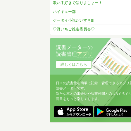
歌い手好きで語りましょー！
ハイキュー部
ケータイ小説だいすき!!!!
♡野いちご推進委員会♡
読書メーターの
読書管理
アプリ
詳しくはこちら
日々の読書量を簡単に記録・管理できるアプリ
読書メーターです。
新たな本との出会いや読書仲間とのつながりが
読書をもっと楽しくします。