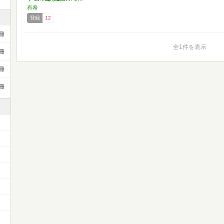
有希
登録
12
冊
全1件を表示
冊
冊
冊
）