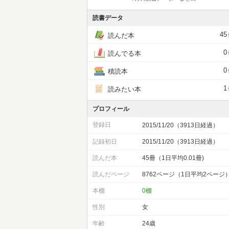
読書データ
45
読んだ本
0
読んでる本
0
積読本
1
読みたい本
プロフィール
登録日
2015/11/20（3913日経過）
記録初日
2015/11/20（3913日経過）
読んだ本
45冊（1日平均0.01冊)
読んだページ
8762ページ（1日平均2ページ
本棚
0棚
性別
女
年齢
24歳