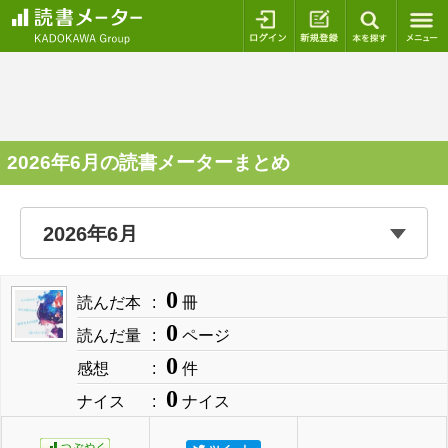
ログイン
新規登録
本を探
2026年6月の読書メーターまとめ
0
読んだ本
冊
0
読んだ量
ページ
0
感想
件
0
ナイス
ナイス