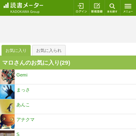
ログイン
新規登録
本を探
お気に入り
お気に入られ
マロさんのお気に入り(
29
)
Gemi
まっさ
あんこ
アナクマ
S