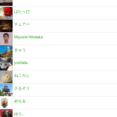
はたっぴ
チェアー
Miyoshi Hirotaka
きゅう
yoshida
ねころじ
さるぞう
めちる
ゆう。