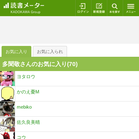
ログイン
新規登録
本を探
お気に入り
お気に入られ
多聞敬さんのお気に入り(
70
)
ヨタロウ
かのえ憂M
mebiko
佐久良美晴
コウ