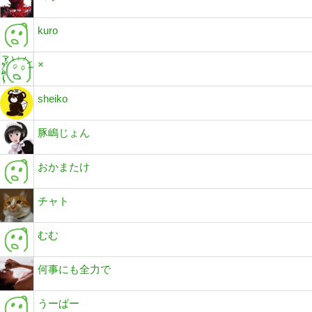
kuro
×
sheiko
豚嶋じょん
おかまたけ
チャト
むむ
何事にも全力で
うーぱー