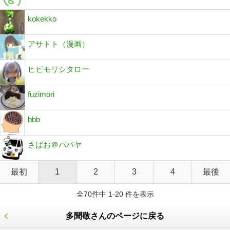
kokekko
アサトト（漫画）
ヒビモリシタロー
fuzimori
bbb
さばお＠パパヤ
最初
1
2
3
4
最後
全70件中 1-20 件を表示
多聞敬さんのページに戻る