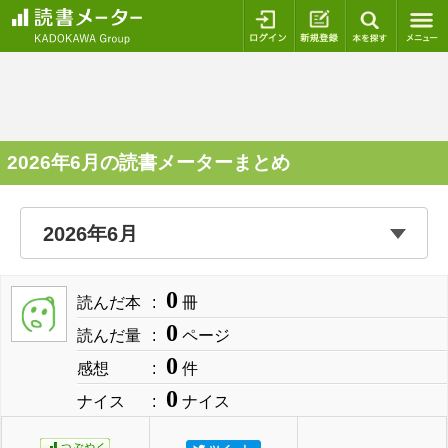
ログイン
新規登録
本を探
2026年6月の読書メーターまとめ
0
読んだ本
冊
0
読んだ量
ページ
0
感想
件
0
ナイス
ナイス